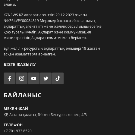
алаңы.
KZNEWS.KZ ақпарат агенттігі 29.12.2023 жылғы
№KZ64VPY00084819 Мерзімді баспасөз басылымын,
ақпараттық агенттікті және желілік басылымды есепке
қою туралы куәлігі, Ақпарат және коммуникация
министрлігінің Ақпарат комитетімен берілген.
Бұл желілік ресурстың ақпараттық өнімдері 18 жастан
асқан азаматтарға арналған.
БІЗГЕ ЖАЗЫЛУ
БАЙЛАНЫС
МЕКЕН-ЖАЙ
ҚР, Астана қаласы, Әбікен Бектұров көшесі, 4/3
ТЕЛЕФОН
+7 701 933 8520