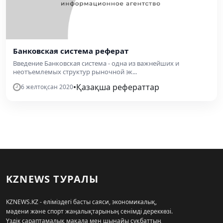
Банковская система реферат
Введение Банковская система - одна из важнейших и
неотъемлемых структур рыночной эк...
•
Қазақша рефераттар
6 желтоқсан 2020
KZNEWS ТУРАЛЫ
KZNEWS.KZ - еліміздегі басты саяси, экономикалық,
мәдени және спорт жаңалықтарының сенімді дереккөзі.
Үздік сараптамалық мақала мен шынайы сұқбаттың