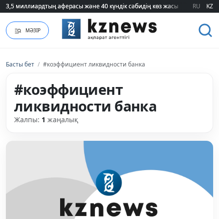
3,5 миллиардтың аферасы және 40 күндік сәбидің көз жасы: Медицинад
3,5 миллиардтың аферасы және 40 күндік сәбидің көз жасы: Медицинад
RU
KZ
МӘЗІР
Басты бет
/
#коэффициент ликвидности банка
#коэффициент
ликвидности банка
Жалпы:
1
жаңалық