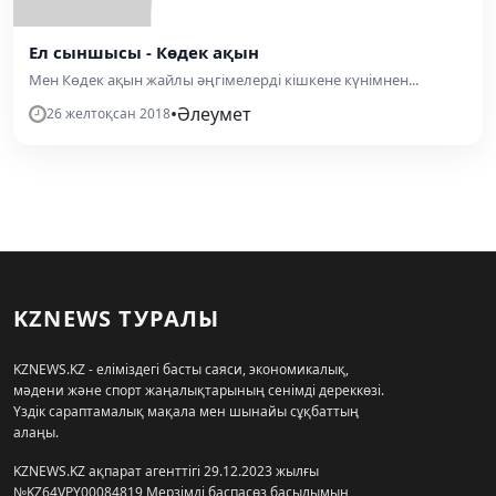
Ел сыншысы - Көдек ақын
Мен Көдек ақын жайлы әңгімелерді кішкене күнімнен...
•
Әлеумет
26 желтоқсан 2018
KZNEWS ТУРАЛЫ
KZNEWS.KZ - еліміздегі басты саяси, экономикалық,
мәдени және спорт жаңалықтарының сенімді дереккөзі.
Үздік сараптамалық мақала мен шынайы сұқбаттың
алаңы.
KZNEWS.KZ ақпарат агенттігі 29.12.2023 жылғы
№KZ64VPY00084819 Мерзімді баспасөз басылымын,