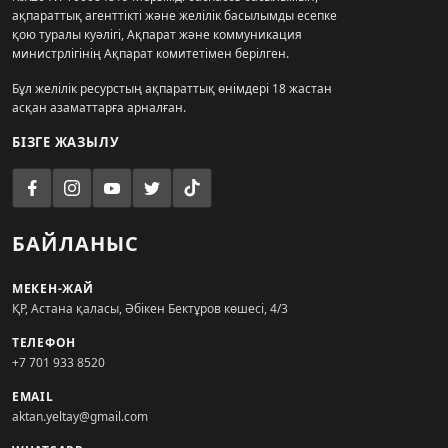
ақпараттық агенттікті және желілік басылымды есепке
қою туралы куәлігі, Ақпарат және коммуникация
министрлігінің Ақпарат комитетімен берілген.
Бұл желілік ресурстың ақпараттық өнімдері 18 жастан
асқан азаматтарға арналған.
БІЗГЕ ЖАЗЫЛУ
БАЙЛАНЫС
МЕКЕН-ЖАЙ
ҚР, Астана қаласы, Әбікен Бектұров көшесі, 4/3
ТЕЛЕФОН
+7 701 933 8520
EMAIL
aktan.yeltay@gmail.com