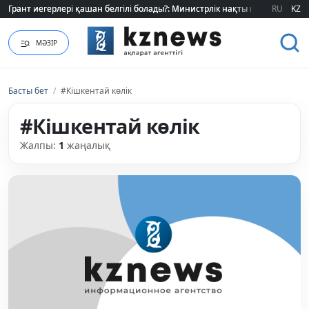
Грант иегерлері қашан белгілі болады?: Министрлік нақты мерзімді атад
Грант иегерлері қашан белгілі болады?: Министрлік нақты мерзімді атад
RU
KZ
МӘЗІР
Басты бет
/
#Кішкентай көлік
#Кішкентай көлік
Жалпы:
1
жаңалық