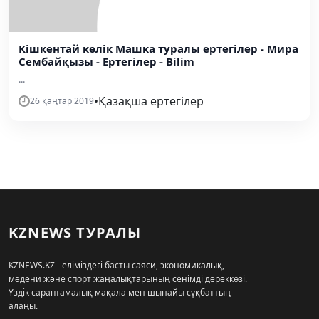
Кішкентай көлік Машка туралы ертегілер - Мира
Сембайқызы - Ертегілер - Bilim
...
•
Қазақша ертегілер
26 қаңтар 2019
KZNEWS ТУРАЛЫ
KZNEWS.KZ - еліміздегі басты саяси, экономикалық,
мәдени және спорт жаңалықтарының сенімді дереккөзі.
Үздік сараптамалық мақала мен шынайы сұқбаттың
алаңы.