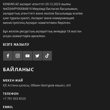
KZNEWS.KZ ақпарат агенттігі 29.12.2023 жылғы
№KZ64VPY00084819 Мерзімді баспасөз басылымын,
ақпараттық агенттікті және желілік басылымды есепке
қою туралы куәлігі, Ақпарат және коммуникация
министрлігінің Ақпарат комитетімен берілген.
Бұл желілік ресурстың ақпараттық өнімдері 18 жастан
асқан азаматтарға арналған.
БІЗГЕ ЖАЗЫЛУ
БАЙЛАНЫС
МЕКЕН-ЖАЙ
ҚР, Астана қаласы, Әбікен Бектұров көшесі, 4/3
ТЕЛЕФОН
+7 701 933 8520
EMAIL