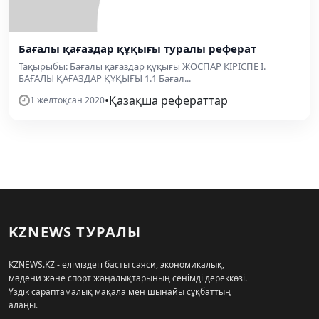
Бағалы қағаздар құқығы туралы реферат
Тақырыбы: Бағалы қағаздар құқығы ЖОСПАР КІРІСПЕ І.
БАҒАЛЫ ҚАҒАЗДАР ҚҰҚЫҒЫ 1.1 Бағал...
•
Қазақша рефераттар
1 желтоқсан 2020
KZNEWS ТУРАЛЫ
KZNEWS.KZ - еліміздегі басты саяси, экономикалық,
мәдени және спорт жаңалықтарының сенімді дереккөзі.
Үздік сараптамалық мақала мен шынайы сұқбаттың
алаңы.