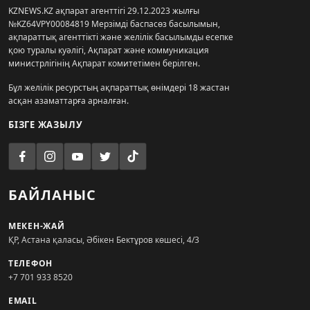
KZNEWS.KZ ақпарат агенттігі 29.12.2023 жылғы
№KZ64VPY00084819 Мерзімді баспасөз басылымын,
ақпараттық агенттікті және желілік басылымды есепке
қою туралы куәлігі, Ақпарат және коммуникация
министрлігінің Ақпарат комитетімен берілген.
Бұл желілік ресурстың ақпараттық өнімдері 18 жастан
асқан азаматтарға арналған.
БІЗГЕ ЖАЗЫЛУ
БАЙЛАНЫС
МЕКЕН-ЖАЙ
ҚР, Астана қаласы, Әбікен Бектұров көшесі, 4/3
ТЕЛЕФОН
+7 701 933 8520
EMAIL