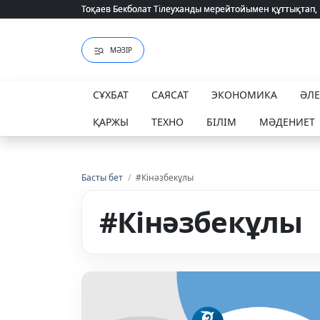
Тоқаев Бекболат Тілеуханды мерейтойымен құттықтап,
Тоқаев Бекболат Тілеуханды мерейтойымен құттықтап,
МӘЗІР
СҰХБАТ
САЯСАТ
ЭКОНОМИКА
ӘЛ
ҚАРЖЫ
ТЕХНО
БІЛІМ
МӘДЕНИЕТ
Басты бет
/
#Кінәзбекұлы
#Кінәзбекұлы