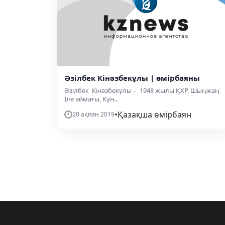
Әзілбек Кінәзбекұлы | өмірбаяны
Әзілбек Кінәзбекұлы – 1948 жылы ҚХР, Шыңжаң
Іле аймағы, Күн...
•
Қазақша өмірбаян
20 ақпан 2019