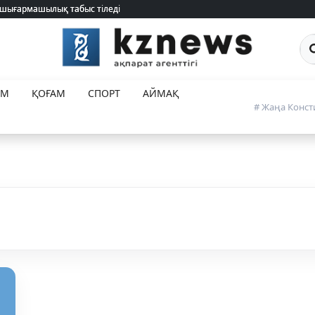
 шығармашылық табыс тіледі
 шығармашылық табыс тіледі
Са
ЕМ
ҚОҒАМ
СПОРТ
АЙМАҚ
# Жаңа Конст