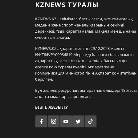
KZNEWS ТУРАЛЫ
KZNEWS.KZ - еліміздегі басты саяси, экономикалық,
мәдени және спорт жаңалықтарының сенімді
дереккөзі. Үздік сараптамалық мақала мен шынайы
сұқбаттың алаңы.
KZNEWS.KZ ақпарат агенттігі 29.12.2023 жылғы
№KZ64VPY00084819 Мерзімді баспасөз басылымын,
ақпараттық агенттікті және желілік басылымды
есепке қою туралы куәлігі, Ақпарат және
коммуникация министрлігінің Ақпарат комитетімен
берілген.
Бұл желілік ресурстың ақпараттық өнімдері 18 жаста
асқан азаматтарға арналған.
БІЗГЕ ЖАЗЫЛУ