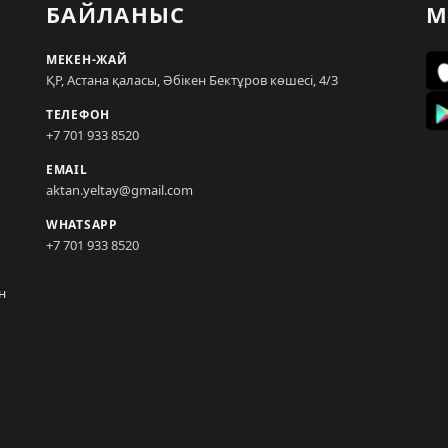
БАЙЛАНЫС
М
МЕКЕН-ЖАЙ
ҚР, Астана қаласы, Әбікен Бектұров көшесі, 4/3
ТЕЛЕФОН
+7 701 933 8520
EMAIL
aktan.yeltay@gmail.com
WHATSAPP
+7 701 933 8520
н