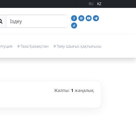
RU
KZ
йттан іздеу
итуция
# Таза Қазақстан
# Таяу Шығыс қақтығысы
Жалпы:
1
жаңалық