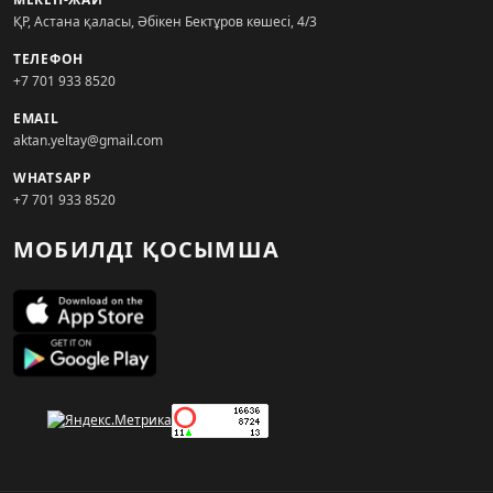
ҚР, Астана қаласы, Әбікен Бектұров көшесі, 4/3
ТЕЛЕФОН
+7 701 933 8520
EMAIL
aktan.yeltay@gmail.com
WHATSAPP
+7 701 933 8520
МОБИЛДІ ҚОСЫМША