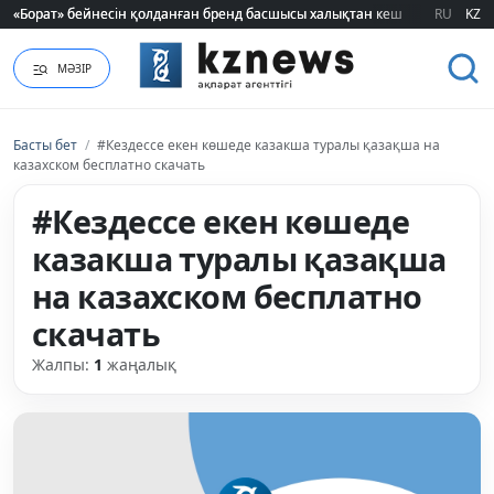
«Борат» бейнесін қолданған бренд басшысы халықтан кешірім сұрады
«Борат» бейнесін қолданған бренд басшысы халықтан кешірім сұрады
RU
KZ
МӘЗІР
Басты бет
/
#Кездессе екен көшеде казакша туралы қазақша на
казахском бесплатно скачать
#Кездессе екен көшеде
казакша туралы қазақша
на казахском бесплатно
скачать
Жалпы:
1
жаңалық