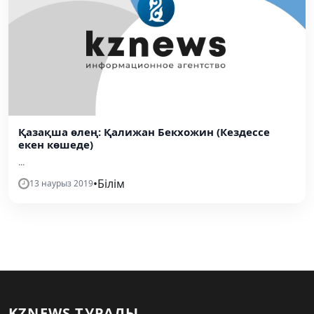
Қазақша өлең: Қалижан Бекхожин (Кездессе
екен көшеде)
...
•
Білім
13 наурыз 2019
KZNEWS ТУРАЛЫ