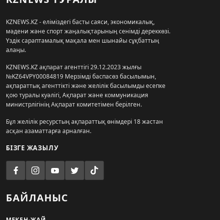
KZNEWS.KZ - еліміздегі басты саяси, экономикалық,
мәдени және спорт жаңалықтарының сенімді дереккөзі.
Үздік сараптамалық мақала мен шынайы сұқбаттың
алаңы.
KZNEWS.KZ ақпарат агенттігі 29.12.2023 жылғы
№KZ64VPY00084819 Мерзімді баспасөз басылымын,
ақпараттық агенттікті және желілік басылымды есепке
қою туралы куәлігі, Ақпарат және коммуникация
министрлігінің Ақпарат комитетімен берілген.
Бұл желілік ресурстың ақпараттық өнімдері 18 жастан
асқан азаматтарға арналған.
БІЗГЕ ЖАЗЫЛУ
БАЙЛАНЫС
МЕКЕН-ЖАЙ