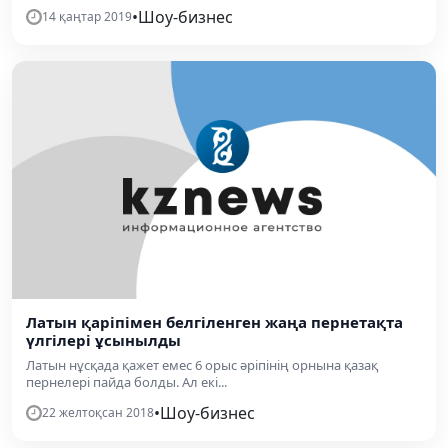
•
Шоу-бизнес
14 қаңтар 2019
Латын қаріпімен белгіленген жаңа пернетақта
үлгілері ұсынылды
Латын нұсқада қажет емес 6 орыс әріпінің орнына қазақ
пернелері пайда болды. Ал екі...
•
Шоу-бизнес
22 желтоқсан 2018