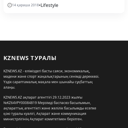
•
Lifestyle
14 қараша 2018
KZNEWS ТУРАЛЫ
KZNEWS.KZ - еліміздегі басты саяси, экономикалық,
мәдени және спорт жаңалықтарының сенімді дереккөзі.
Үздік сараптамалық мақала мен шынайы сұқбаттың
алаңы.
KZNEWS.KZ ақпарат агенттігі 29.12.2023 жылғы
№KZ64VPY00084819 Мерзімді баспасөз басылымын,
ақпараттық агенттікті және желілік басылымды есепке
қою туралы куәлігі, Ақпарат және коммуникация
министрлігінің Ақпарат комитетімен берілген.