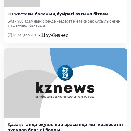
10 жастағы баланың бүйрегі аяғына біткен
Бұл - 900 адамның бірінде кездесетін өте сирек құбылыс екен.
10 жастағы баланың...
•
Шоу-бизнес
28 қаңтар 2019
Қазақстанда оқушылар арасында жиі кездесетін
аурулар белгілі болды