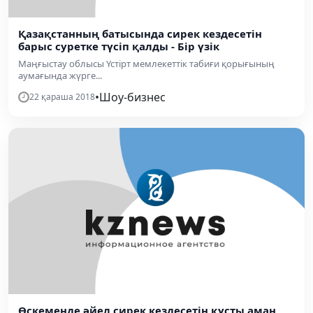
Қазақстанның батысында сирек кездесетін
барыс суретке түсіп қалды - Бір үзік
Маңғыстау облысы Үстірт мемлекеттік табиғи қорығының
аумағында жүрге...
•
Шоу-бизнес
22 қараша 2018
Өскеменде әйел сирек кездесетін құсты аман