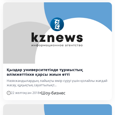
Қыздар университетінде тұрмыстық
әлімжеттікке қарсы жиын өтті
Нәзікжандылардың лайықты өмір сүруі үшін қолайлы жағдай
жасау, құқықтық сауаттылықт...
•
Шоу-бизнес
22 желтоқсан 2018