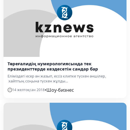
Төреғалидің нумерологиясында тек
президенттерде кездесетін сандар бар
Еліміздегі есер ән жазып, ессіз клипке түскен әншілер,
хайптың соңына түскен жұлды...
•
Шоу-бизнес
14 желтоқсан 2018