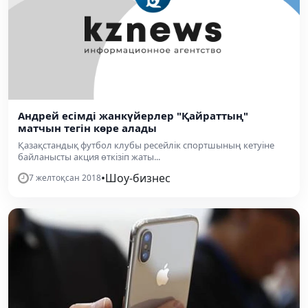
Андрей есімді жанкүйерлер "Қайраттың"
матчын тегін көре алады
Қазақстандық футбол клубы ресейлік спортшының кетуіне
байланысты акция өткізіп жаты...
•
Шоу-бизнес
7 желтоқсан 2018