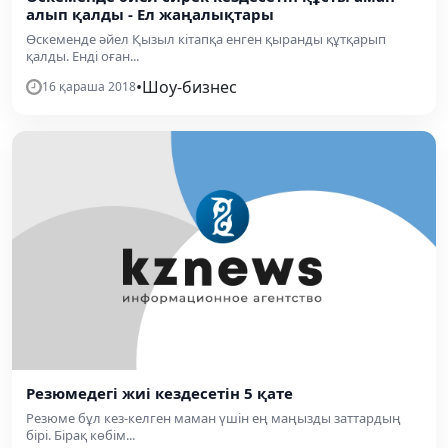
алып қалды - Ел жаңалықтары
Өскеменде әйел Қызыл кітапқа енген қыранды құтқарып
қалды. Енді оған...
•
Шоу-бизнес
16 қараша 2018
Резюмедегі жиі кездесетін 5 қате
Резюме бұл кез-келген маман үшін ең маңызды заттардың
бірі. Бірақ көбім...