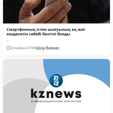
Смартфонның істен шығуының ең жиі
кездесетін себебі белгілі болды
...
•
Шоу-бизнес
22 қараша 2018