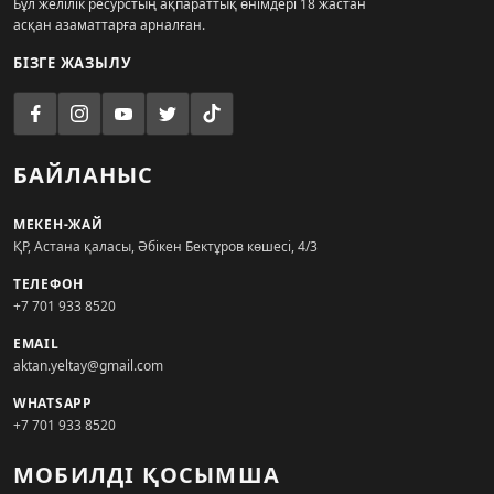
Бұл желілік ресурстың ақпараттық өнімдері 18 жастан
асқан азаматтарға арналған.
БІЗГЕ ЖАЗЫЛУ
БАЙЛАНЫС
МЕКЕН-ЖАЙ
ҚР, Астана қаласы, Әбікен Бектұров көшесі, 4/3
ТЕЛЕФОН
+7 701 933 8520
EMAIL
aktan.yeltay@gmail.com
WHATSAPP
+7 701 933 8520
МОБИЛДІ ҚОСЫМША