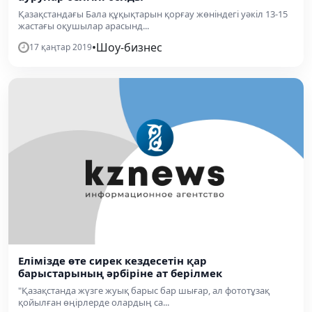
Қазақстандағы Бала құқықтарын қорғау жөніндегі уәкіл 13-15
жастағы оқушылар арасынд...
•
Шоу-бизнес
17 қаңтар 2019
Елімізде өте сирек кездесетін қар
барыстарының әрбіріне ат берілмек
"Қазақстанда жүзге жуық барыс бар шығар, ал фототұзақ
қойылған өңірлерде олардың са...