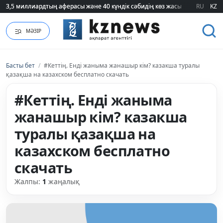
3,5 миллиардтың аферасы және 40 күндік сәбидің көз жасы: Медицинад
3,5 миллиардтың аферасы және 40 күндік сәбидің көз жасы: Медицинад
RU
KZ
МӘЗІР
Басты бет
/
#Кеттің. Енді жаныма жанашыр кім? казакша туралы
қазақша на казахском бесплатно скачать
#Кеттің. Енді жаныма
жанашыр кім? казакша
туралы қазақша на
казахском бесплатно
скачать
Жалпы:
1
жаңалық