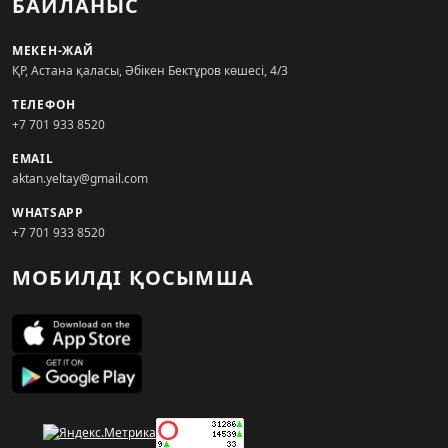
БАЙЛАНЫС
МЕКЕН-ЖАЙ
ҚР, Астана қаласы, Әбікен Бектұров көшесі, 4/3
ТЕЛЕФОН
+7 701 933 8520
EMAIL
aktan.yeltay@gmail.com
WHATSAPP
+7 701 933 8520
МОБИЛДІ ҚОСЫМША