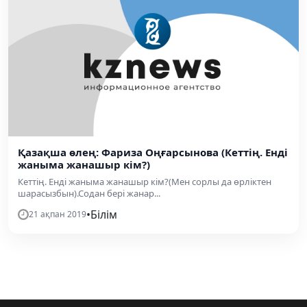
Қазақша өлең: Фариза Оңғарсынова (Кеттің. Енді
жаныма жанашыр кім?)
Кеттің. Енді жаныма жанашыр кім?(Мен сорлы да өрліктен
шарасызбын).Содан бері жанар...
•
Білім
21 ақпан 2019