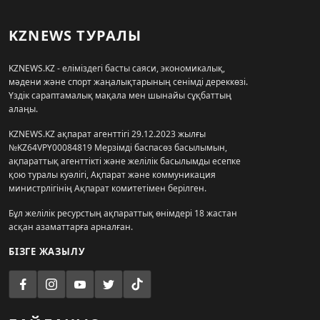
KZNEWS ТУРАЛЫ
KZNEWS.KZ - еліміздегі басты саяси, экономикалық,
мәдени және спорт жаңалықтарының сенімді дереккөзі.
Үздік сараптамалық мақала мен шынайы сұқбаттың
алаңы.
KZNEWS.KZ ақпарат агенттігі 29.12.2023 жылғы
№KZ64VPY00084819 Мерзімді баспасөз басылымын,
ақпараттық агенттікті және желілік басылымды есепке
қою туралы куәлігі, Ақпарат және коммуникация
министрлігінің Ақпарат комитетімен берілген.
Бұл желілік ресурстың ақпараттық өнімдері 18 жастан
асқан азаматтарға арналған.
БІЗГЕ ЖАЗЫЛУ