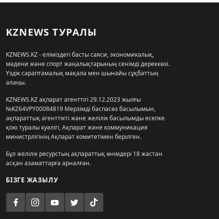
KZNEWS ТУРАЛЫ
KZNEWS.KZ - еліміздегі басты саяси, экономикалық,
мәдени және спорт жаңалықтарының сенімді дереккөзі.
Үздік сараптамалық мақала мен шынайы сұқбаттың
алаңы.
KZNEWS.KZ ақпарат агенттігі 29.12.2023 жылғы
№KZ64VPY00084819 Мерзімді баспасөз басылымын,
ақпараттық агенттікті және желілік басылымды есепке
қою туралы куәлігі, Ақпарат және коммуникация
министрлігінің Ақпарат комитетімен берілген.
Бұл желілік ресурстың ақпараттық өнімдері 18 жастан
асқан азаматтарға арналған.
БІЗГЕ ЖАЗЫЛУ