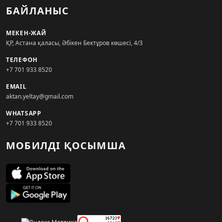
БАЙЛАНЫС
МЕКЕН-ЖАЙ
ҚР, Астана қаласы, Әбікен Бектұров көшесі, 4/3
ТЕЛЕФОН
+7 701 933 8520
EMAIL
aktan.yeltay@gmail.com
WHATSAPP
+7 701 933 8520
МОБИЛДІ ҚОСЫМША