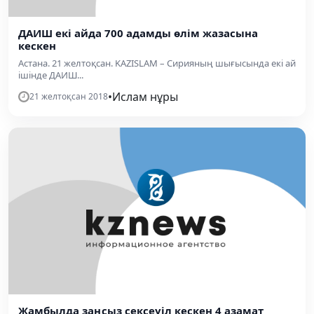
ДАИШ екі айда 700 адамды өлім жазасына
кескен
Астана. 21 желтоқсан. KAZISLAM – Сирияның шығысында екі ай
ішінде ДАИШ...
•
Ислам нұры
21 желтоқсан 2018
Жамбылда заңсыз сексеуіл кескен 4 азамат