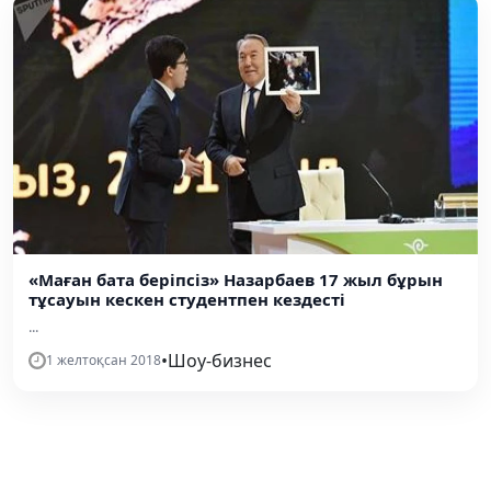
«Маған бата беріпсіз» Назарбаев 17 жыл бұрын
тұсауын кескен студентпен кездесті
...
•
Шоу-бизнес
1 желтоқсан 2018