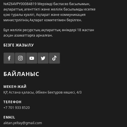
№KZ64VPY00084819 Мерзімді баспасөз басылымын,
ақпараттық агенттікті және желілік басылымды есепке
қою туралы куәлігі, Ақпарат және коммуникация
министрлігінің Ақпарат комитетімен берілген.
Бұл желілік ресурстың ақпараттық өнімдері 18 жастан
асқан азаматтарға арналған.
БІЗГЕ ЖАЗЫЛУ
БАЙЛАНЫС
МЕКЕН-ЖАЙ
ҚР, Астана қаласы, Әбікен Бектұров көшесі, 4/3
ТЕЛЕФОН
+7 701 933 8520
EMAIL
aktan.yeltay@gmail.com