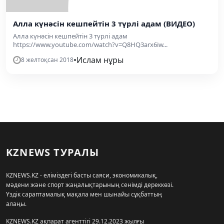
Алла күнәсін кешпейтін 3 түрлі адам (ВИДЕО)
Алла күнәсін кешпейтін 3 түрлі адам
https://www.youtube.com/watch?v=Q8HQ3arx6iw...
•
Ислам нұры
8 желтоқсан 2018
KZNEWS ТУРАЛЫ
KZNEWS.KZ - еліміздегі басты саяси, экономикалық,
мәдени және спорт жаңалықтарының сенімді дереккөзі.
Үздік сараптамалық мақала мен шынайы сұқбаттың
алаңы.
KZNEWS.KZ ақпарат агенттігі 29.12.2023 жылғы