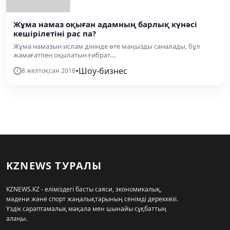
Жұма намаз оқыған адамның барлық күнәсі
кешірілетіні рас па?
Жұма намазын ислам дінінде өте маңызды саналады, бұл
жамағатпен оқылатын ғибрат....
•
Шоу-бизнес
8 желтоқсан 2018
KZNEWS ТУРАЛЫ
KZNEWS.KZ - еліміздегі басты саяси, экономикалық,
мәдени және спорт жаңалықтарының сенімді дереккөзі.
Үздік сараптамалық мақала мен шынайы сұқбаттың
алаңы.