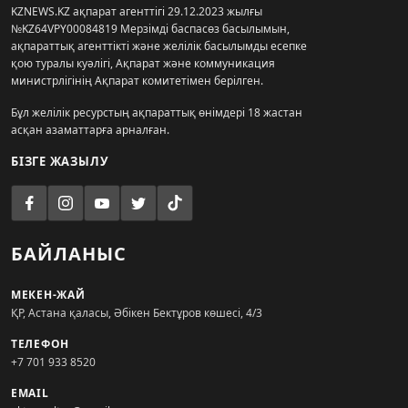
KZNEWS.KZ ақпарат агенттігі 29.12.2023 жылғы
№KZ64VPY00084819 Мерзімді баспасөз басылымын,
ақпараттық агенттікті және желілік басылымды есепке
қою туралы куәлігі, Ақпарат және коммуникация
министрлігінің Ақпарат комитетімен берілген.
Бұл желілік ресурстың ақпараттық өнімдері 18 жастан
асқан азаматтарға арналған.
БІЗГЕ ЖАЗЫЛУ
БАЙЛАНЫС
МЕКЕН-ЖАЙ
ҚР, Астана қаласы, Әбікен Бектұров көшесі, 4/3
ТЕЛЕФОН
+7 701 933 8520
EMAIL