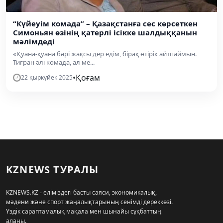
“Күйеуім комада” – Қазақстанға сес көрсеткен
Симоньян өзінің қатерлі ісікке шалдыққанын
мәлімдеді
«Қуана-қуана бәрі жақсы дер едім, бірақ өтірік айтпаймын.
Тигран әлі комада, ал ме...
•
Қоғам
22 қыркүйек 2025
KZNEWS ТУРАЛЫ
KZNEWS.KZ - еліміздегі басты саяси, экономикалық,
мәдени және спорт жаңалықтарының сенімді дереккөзі.
Үздік сараптамалық мақала мен шынайы сұқбаттың
алаңы.