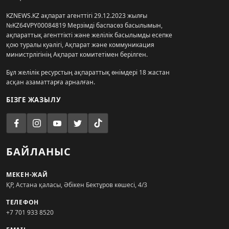
KZNEWS.KZ ақпарат агенттігі 29.12.2023 жылғы
№KZ64VPY00084819 Мерзімді баспасөз басылымын,
ақпараттық агенттікті және желілік басылымды есепке
қою туралы куәлігі, Ақпарат және коммуникация
министрлігінің Ақпарат комитетімен берілген.
Бұл желілік ресурстың ақпараттық өнімдері 18 жастан
асқан азаматтарға арналған.
БІЗГЕ ЖАЗЫЛУ
БАЙЛАНЫС
МЕКЕН-ЖАЙ
ҚР, Астана қаласы, Әбікен Бектұров көшесі, 4/3
ТЕЛЕФОН
+7 701 933 8520