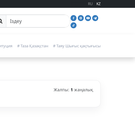
RU
KZ
йттан іздеу
итуция
# Таза Қазақстан
# Таяу Шығыс қақтығысы
Жалпы:
1
жаңалық