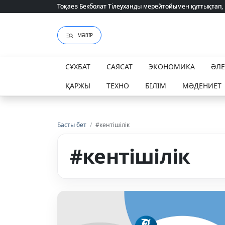
2026 жылғы білім грантын иеленгендердің тізімі жария
МӘЗІР
СҰХБАТ
САЯСАТ
ЭКОНОМИКА
ӘЛ
ҚАРЖЫ
ТЕХНО
БІЛІМ
МӘДЕНИЕТ
Басты бет
/
#кентішілік
#кентішілік