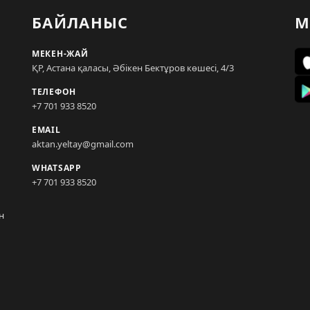
БАЙЛАНЫС
М
МЕКЕН-ЖАЙ
ҚР, Астана қаласы, Әбікен Бектұров көшесі, 4/3
ТЕЛЕФОН
+7 701 933 8520
EMAIL
aktan.yeltay@gmail.com
WHATSAPP
+7 701 933 8520
н