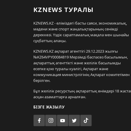
KZNEWS ТУРАЛЫ
KZNEWS.KZ - еліміздегі басты саяси, экономикалық,
мәдени және спорт жаңалықтарының сенімді
дереккөзі. Үздік сараптамалық мақала мен шынайы
сұқбаттың алаңы.
KZNEWS.KZ ақпарат агенттігі 29.12.2023 жылғы
№KZ64VPY00084819 Мерзімді баспасөз басылымын,
ақпараттық агенттікті және желілік басылымды
есепке қою туралы куәлігі, Ақпарат және
коммуникация министрлігінің Ақпарат комитетімен
берілген.
Бұл желілік ресурстың ақпараттық өнімдері 18 жаста
асқан азаматтарға арналған.
БІЗГЕ ЖАЗЫЛУ