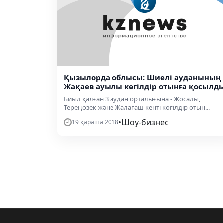
Қызылорда облысы: Шиелі ауданының
Жақаев ауылы көгілдір отынға қосылд
Биыл қалған 3 аудан орталығына - Жосалы,
Тереңөзек және Жалағаш кенті көгілдір отын...
•
Шоу-бизнес
19 қараша 2018