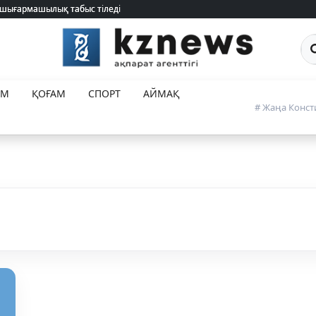
ланды (ТІЗІМ)
Са
ЕМ
ҚОҒАМ
СПОРТ
АЙМАҚ
# Жаңа Конст