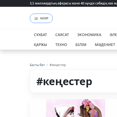
3,5 миллиардтың аферасы және 40 күндік сәбидің көз
3,5 миллиардтың аферасы және 40 күндік сәбидің көз
МӘЗІР
СҰХБАТ
САЯСАТ
ЭКОНОМИКА
ӘЛ
ҚАРЖЫ
ТЕХНО
БІЛІМ
МӘДЕНИЕТ
Басты бет
/
#кеңестер
#кеңестер