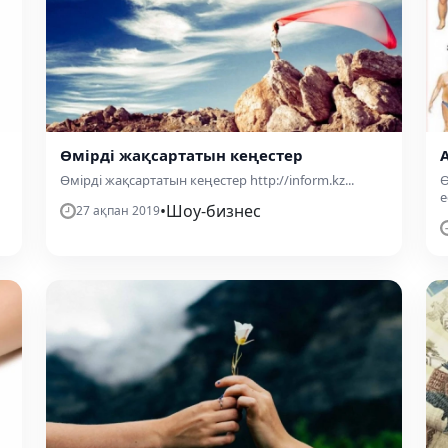
Өмірді жақсартатын кеңестер
Өмірді жақсартатын кеңестер http://inform.kz...
Ө
е
•
Шоу-бизнес
27 ақпан 2019