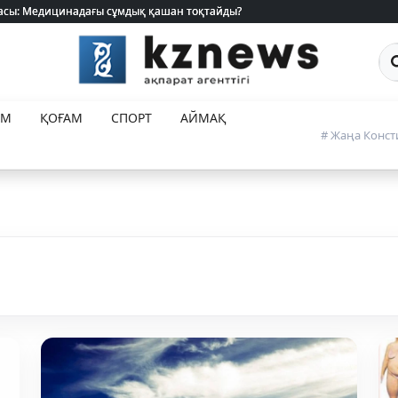
 жасы: Медицинадағы сұмдық қашан тоқтайды?
 жасы: Медицинадағы сұмдық қашан тоқтайды?
Са
ЕМ
ҚОҒАМ
СПОРТ
АЙМАҚ
# Жаңа Конст