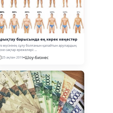
Арықтау барысында ең керек кеңестер
з мүсінінің сұлу болғанын қалайтын арулардың
ске сақтар ережелері: ...
•
Шоу-бизнес
25 ақпан 2019