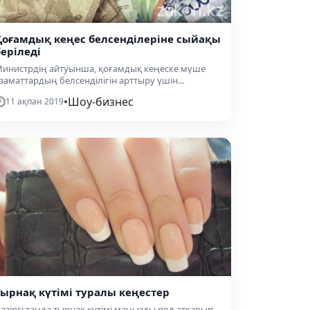
Қоғамдық кеңес белсенділеріне сыйақы
беріледі
инистрдің айтуынша, қоғамдық кеңеске мүше
заматтардың белсенділігін арттыру үшін...
•
Шоу-бизнес
11 ақпан 2019
Тырнақ күтімі туралы кеңестер
азіргі таңда тырнақ күтімі маңызды рөл атқарып