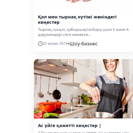
Қол мен тырнақ күтімі жөніндегі
кеңестер
Тырнақ сынып, қабыршақтанбауы үшін Е жəне А
дəрумендері сізге көмекке...
•
Шоу-бизнес
25 ақпан 2019
Ас үйге қажетті кеңестер |
1.Тоңазытқыштың мұзын ерітіп, суын төккен-нен