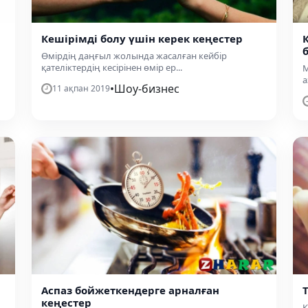
Кешірімді болу үшін керек кеңестер
Өмірдің даңғыл жолында жасалған кейбір
қателіктердің кесірінен өмір ер...
М
а
•
Шоу-бизнес
11 ақпан 2019
Аспаз бойжеткендерге арналған
кеңестер
Қ