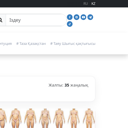
RU
KZ
йттан іздеу
итуция
# Таза Қазақстан
# Таяу Шығыс қақтығысы
Жалпы:
35
жаңалық