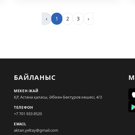
‹
1
2
3
›
БАЙЛАНЫС
М
МЕКЕН-ЖАЙ
ҚР, Астана қаласы, Әбікен Бектұров көшесі, 4/3
ТЕЛЕФОН
+7 701 933 8520
EMAIL
aktan.yeltay@gmail.com