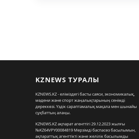
KZNEWS ТУРАЛЫ
KZNEWS.KZ - еліміздегі басты саяси, экономикалық,
мәдени және спорт жаңалықтарының сенімді
дереккөзі. Үздік сараптамалық мақала мен шынайы
сұқбаттың алаңы.
KZNEWS.KZ ақпарат агенттігі 29.12.2023 жылғы
№KZ64VPY00084819 Мерзімді баспасөз басылымын,
ақпараттық агенттікті және желілік басылымды