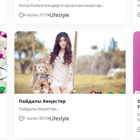
к
Аспаз бойжеткендерге арналған кеңестер...
•
Lifestyle
4 ақпан 2019
Пайдалы Kеңестер
Пайдалы Kеңестер...
Е
•
Lifestyle
1 ақпан 2019
К