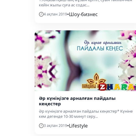
кейін жылы суға ас содас...
•
Шоу-бизнес
4 ақпан 2019
Әр күніңізге арналған пайдалы
кеңестер
Әр күніңізге арналған пайдалы кеңестер* Күніне
кем дегенде 10-30 минут серу...
•
Lifestyle
3 ақпан 2019