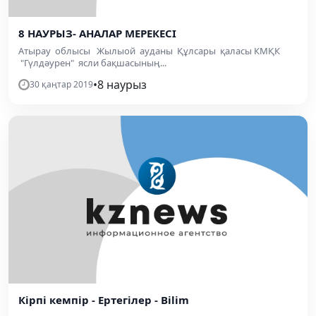
8 НАУРЫЗ- АНАЛАР МЕРЕКЕСІ
Атырау облысы Жылыой ауданы Құлсары қаласы КМҚК
"Гүлдәурен" ясли бақшасының...
•
8 наурыз
30 қаңтар 2019
Кірпі кемпір - Ертегілер - Bilim