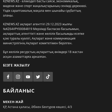
KZNEWS.KZ - еліміздегі басты саяси, экономикалық,
мәдени және спорт жаңалықтарының сенімді дереккөзі.
Үздік сараптамалық мақала мен шынайы сұқбаттың
алаңы.
KZNEWS.KZ ақпарат агенттігі 29.12.2023 жылғы
№KZ64VPY00084819 Мерзімді баспасөз басылымын,
ақпараттық агенттікті және желілік басылымды есепке
қою туралы куәлігі, Ақпарат және коммуникация
министрлігінің Ақпарат комитетімен берілген.
Бұл желілік ресурстың ақпараттық өнімдері 18 жастан
асқан азаматтарға арналған.
БІЗГЕ ЖАЗЫЛУ
БАЙЛАНЫС
МЕКЕН-ЖАЙ
ҚР, Астана қаласы, Әбікен Бектұров көшесі, 4/3