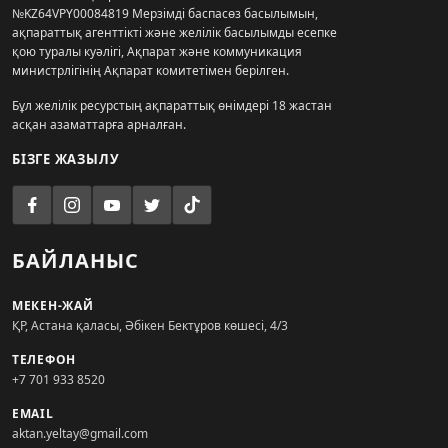
№KZ64VPY00084819 Мерзімді баспасөз басылымын,
ақпараттық агенттікті және желілік басылымды есепке
қою туралы куәлігі, Ақпарат және коммуникация
министрлігінің Ақпарат комитетімен берілген.
Бұл желілік ресурстың ақпараттық өнімдері 18 жастан
асқан азаматтарға арналған.
БІЗГЕ ЖАЗЫЛУ
БАЙЛАНЫС
МЕКЕН-ЖАЙ
ҚР, Астана қаласы, Әбікен Бектұров көшесі, 4/3
ТЕЛЕФОН
+7 701 933 8520
EMAIL
aktan.yeltay@gmail.com