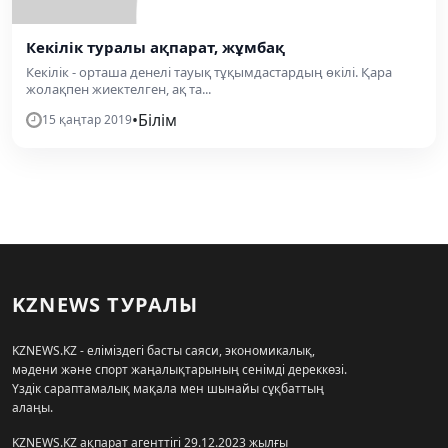
Кекілік туралы ақпарат, жұмбақ
Кекілік - орташа денелі тауық тұқымдастардың өкілі. Қара
жолақпен жиектелген, ақ та...
•
Білім
15 қаңтар 2019
KZNEWS ТУРАЛЫ
KZNEWS.KZ - еліміздегі басты саяси, экономикалық,
мәдени және спорт жаңалықтарының сенімді дереккөзі.
Үздік сараптамалық мақала мен шынайы сұқбаттың
алаңы.
KZNEWS.KZ ақпарат агенттігі 29.12.2023 жылғы