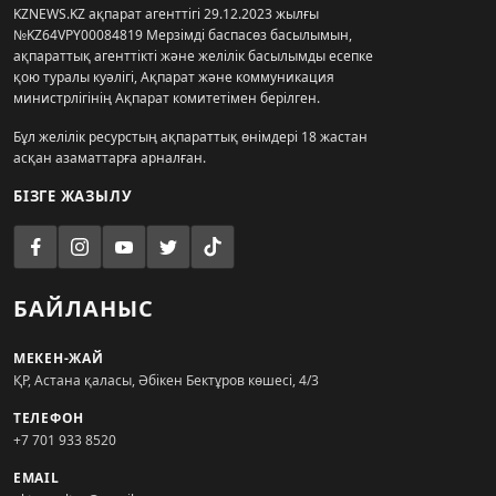
KZNEWS.KZ ақпарат агенттігі 29.12.2023 жылғы
№KZ64VPY00084819 Мерзімді баспасөз басылымын,
ақпараттық агенттікті және желілік басылымды есепке
қою туралы куәлігі, Ақпарат және коммуникация
министрлігінің Ақпарат комитетімен берілген.
Бұл желілік ресурстың ақпараттық өнімдері 18 жастан
асқан азаматтарға арналған.
БІЗГЕ ЖАЗЫЛУ
БАЙЛАНЫС
МЕКЕН-ЖАЙ
ҚР, Астана қаласы, Әбікен Бектұров көшесі, 4/3
ТЕЛЕФОН
+7 701 933 8520
EMAIL