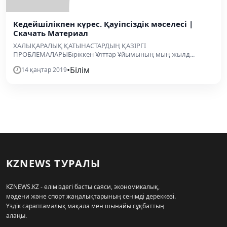
Кедейшілікпен күрес. Қауіпсіздік мәселесі |
Скачать Материал
ХАЛЫҚАРАЛЫҚ ҚАТЫНАСТАРДЫҢ ҚАЗІРГІ
ПРОБЛЕМАЛАРЫБіріккен Ұлттар Ұйымының мың жылд...
•
Білім
14 қаңтар 2019
KZNEWS ТУРАЛЫ
KZNEWS.KZ - еліміздегі басты саяси, экономикалық,
мәдени және спорт жаңалықтарының сенімді дереккөзі.
Үздік сараптамалық мақала мен шынайы сұқбаттың
алаңы.