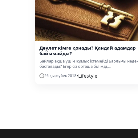
Дәулет кімге қонады? Қандай адамдар
байымайды?
Байлар ақша үшін жұмыс істемейді Барлығы неде
басталады? Егер сіз орташа білімді,...
•
Lifestyle
26 қыркүйек 2018