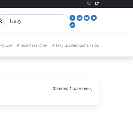
RU
KZ
йттан іздеу
итуция
# Таза Қазақстан
# Таяу Шығыс қақтығысы
Жалпы:
1
жаңалық