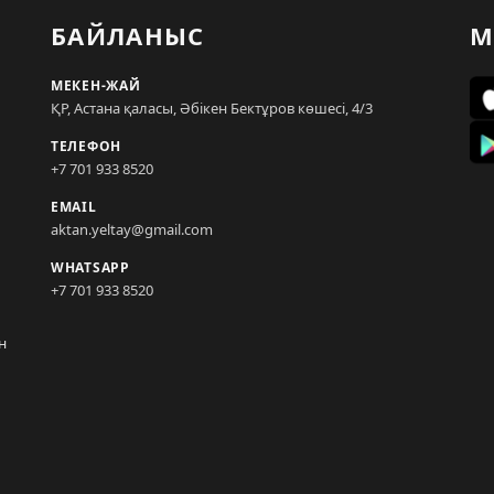
БАЙЛАНЫС
М
МЕКЕН-ЖАЙ
ҚР, Астана қаласы, Әбікен Бектұров көшесі, 4/3
ТЕЛЕФОН
+7 701 933 8520
EMAIL
aktan.yeltay@gmail.com
WHATSAPP
+7 701 933 8520
н