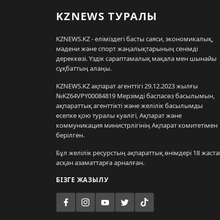
KZNEWS ТУРАЛЫ
KZNEWS.KZ - еліміздегі басты саяси, экономикалық,
мәдени және спорт жаңалықтарының сенімді
дереккөзі. Үздік сараптамалық мақала мен шынайы
сұқбаттың алаңы.
KZNEWS.KZ ақпарат агенттігі 29.12.2023 жылғы
№KZ64VPY00084819 Мерзімді баспасөз басылымын,
ақпараттық агенттікті және желілік басылымды
есепке қою туралы куәлігі, Ақпарат және
коммуникация министрлігінің Ақпарат комитетімен
берілген.
Бұл желілік ресурстың ақпараттық өнімдері 18 жаста
асқан азаматтарға арналған.
БІЗГЕ ЖАЗЫЛУ