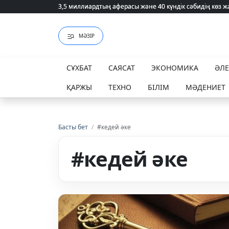
3,5 миллиардтың аферасы және 40 күндік сәбидің көз
3,5 миллиардтың аферасы және 40 күндік сәбидің көз
МӘЗІР
СҰХБАТ
САЯСАТ
ЭКОНОМИКА
ӘЛ
ҚАРЖЫ
ТЕХНО
БІЛІМ
МӘДЕНИЕТ
Басты бет
/
#кедей әке
#кедей әке