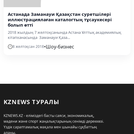
Астанада Заманауи Қазақстан суретшілері
иллюстрациялаған каталогтың тұсаукесері
болып өтті
2018 жылдың 7 желтоқсанында Астана Ұлттық академиялық
кітапханасында Заманауи Қаза...
•
Шоу-бизнес
8 желтоқсан 2018
KZNEWS ТУРАЛЫ
KZNEWS.KZ - еліміздегі басты саяси, экономикалық,
мәдени және спорт жаңалықтарының сенімді дереккөзі.
Үздік сараптамалық мақала мен шынайы сұқбаттың
алаңы.