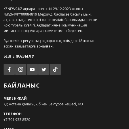
KZNEWS.KZ ақпарат агенттігі 29.12.2023 жылғы
№KZ64VPY00084819 Мерзімді баспасөз басылымын,
ақпараттық агенттікті және желілік басылымды есепке
қою туралы куәлігі, Ақпарат және коммуникация
министрлігінің Ақпарат комитетімен берілген.
Бұл желілік ресурстың ақпараттық өнімдері 18 жастан
асқан азаматтарға арналған.
БІЗГЕ ЖАЗЫЛУ
БАЙЛАНЫС
МЕКЕН-ЖАЙ
ҚР, Астана қаласы, Әбікен Бектұров көшесі, 4/3
ТЕЛЕФОН
+7 701 933 8520