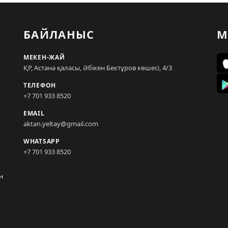
БАЙЛАНЫС
М
МЕКЕН-ЖАЙ
ҚР, Астана қаласы, Әбікен Бектұров көшесі, 4/3
ТЕЛЕФОН
+7 701 933 8520
EMAIL
aktan.yeltay@gmail.com
WHATSAPP
+7 701 933 8520
н