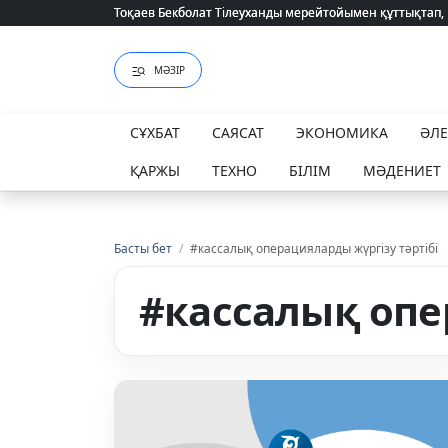
Тоқаев Бекболат Тілеуханды мерейтойымен құттықтап,
Тоқаев Бекболат Тілеуханды мерейтойымен құттықтап,
МӘЗІР
СҰХБАТ
САЯСАТ
ЭКОНОМИКА
ӘЛ
ҚАРЖЫ
ТЕХНО
БІЛІМ
МӘДЕНИЕТ
Басты бет
/
#кассалық операцияларды жүргізу тәртібі
#кассалық опе