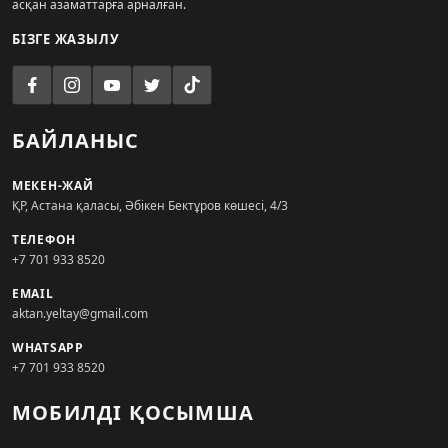
асқан азаматтарға арналған.
БІЗГЕ ЖАЗЫЛУ
БАЙЛАНЫС
МЕКЕН-ЖАЙ
ҚР, Астана қаласы, Әбікен Бектұров көшесі, 4/3
ТЕЛЕФОН
+7 701 933 8520
EMAIL
aktan.yeltay@gmail.com
WHATSAPP
+7 701 933 8520
МОБИЛДІ ҚОСЫМША