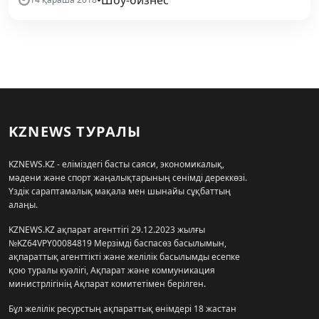
KZNEWS ТУРАЛЫ
KZNEWS.KZ - еліміздегі басты саяси, экономикалық,
мәдени және спорт жаңалықтарының сенімді дереккөзі.
Үздік сараптамалық мақала мен шынайы сұқбаттың
алаңы.
KZNEWS.KZ ақпарат агенттігі 29.12.2023 жылғы
№KZ64VPY00084819 Мерзімді баспасөз басылымын,
ақпараттық агенттікті және желілік басылымды есепке
қою туралы куәлігі, Ақпарат және коммуникация
министрлігінің Ақпарат комитетімен берілген.
Бұл желілік ресурстың ақпараттық өнімдері 18 жастан