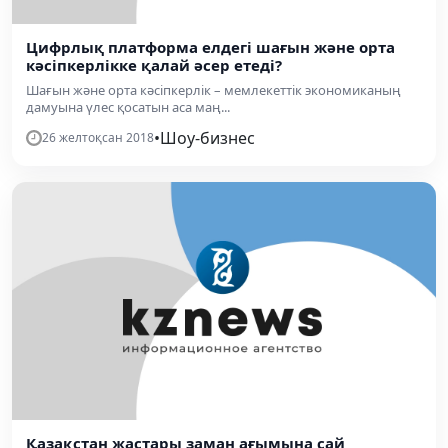
Цифрлық платформа елдегі шағын және орта
кәсіпкерлікке қалай әсер етеді?
Шағын және орта кәсіпкерлік – мемлекеттік экономиканың
дамуына үлес қосатын аса маң...
•
Шоу-бизнес
26 желтоқсан 2018
Қазақстан жастары заман ағымына сай