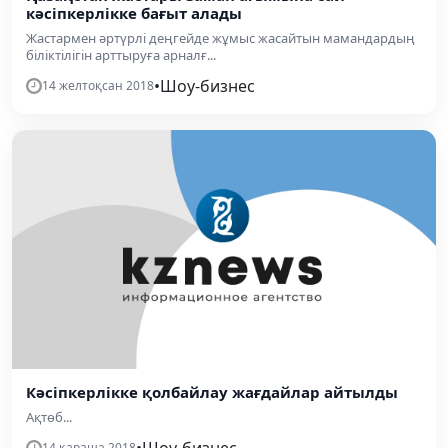
кәсіпкерлікке бағыт алады
Жастармен әртүрлі деңгейде жұмыс жасайтын мамандардың
біліктілігін арттыруға арналғ...
•
Шоу-бизнес
14 желтоқсан 2018
Кәсіпкерлікке қолбайлау жағдайлар айтылды
Ақтөб...
•
Шоу-бизнес
14 қараша 2018