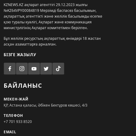
KZNEWS.KZ ақпарат агенттігі 29.12.2023 жылғы
№KZ64VPY00084819 Мерзімді баспасөз басылымын,
ақпараттық агенттікті және желілік басылымды есепке
қою туралы куәлігі, Ақпарат және коммуникация
министрлігінің Ақпарат комитетімен берілген.
Бұл желілік ресурстың ақпараттық өнімдері 18 жастан
асқан азаматтарға арналған.
БІЗГЕ ЖАЗЫЛУ
БАЙЛАНЫС
МЕКЕН-ЖАЙ
ҚР, Астана қаласы, Әбікен Бектұров көшесі, 4/3
ТЕЛЕФОН
+7 701 933 8520
EMAIL