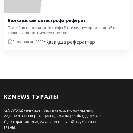
Балхашская катастрофа реферат
Тема: Балхашская катастрофа В последнее время одной из
главных экологических пробле...
•
Қазақша рефераттар
3 желтоқсан 2020
KZNEWS ТУРАЛЫ
KZNEWS.KZ - еліміздегі басты саяси, экономикалық,
мәдени және спорт жаңалықтарының сенімді дереккөзі.
Үздік сараптамалық мақала мен шынайы сұқбаттың
алаңы.