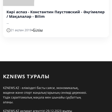
Кәрі аспаз - Константин Паустовский - Әңгімелер
/ Мақалалар - Bilim
...
•
Білім
21 ақпан 2019
KZNEWS ТУРАЛЫ
KZNEWS.KZ - еліміздегі басты саяси, экономикалық,
мәдени және спорт жаңалықтарының сенімді дереккөзі.
Үздік сараптамалық мақала мен шынайы сұқбаттың
алаңы.
KZNEWS.KZ ақпарат агенттігі 29.12.2023 жылғы