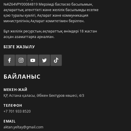
№KZ64VPY00084819 Мерзімді баспасөз басылымын,
ақпараттық агенттікті және желілік басылымды есепке
қою туралы куәлігі, Ақпарат және коммуникация
министрлігінің Ақпарат комитетімен берілген.
Бұл желілік ресурстың ақпараттық өнімдері 18 жастан
асқан азаматтарға арналған.
БІЗГЕ ЖАЗЫЛУ
БАЙЛАНЫС
МЕКЕН-ЖАЙ
ҚР, Астана қаласы, Әбікен Бектұров көшесі, 4/3
ТЕЛЕФОН
+7 701 933 8520
EMAIL
aktan.yeltay@gmail.com