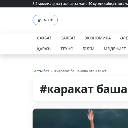
3,5 миллиардтың аферасы және 40 күндік сәбидің көз
3,5 миллиардтың аферасы және 40 күндік сәбидің көз
МӘЗІР
СҰХБАТ
САЯСАТ
ЭКОНОМИКА
ӘЛ
ҚАРЖЫ
ТЕХНО
БІЛІМ
МӘДЕНИЕТ
Басты бет
/
#каракат башанова отан текст
#каракат баша