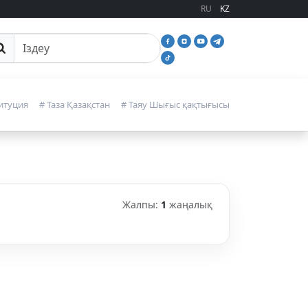
RU
KZ
йттан іздеу
итуция
# Таза Қазақстан
# Таяу Шығыс қақтығысы
Жалпы:
1
жаңалық