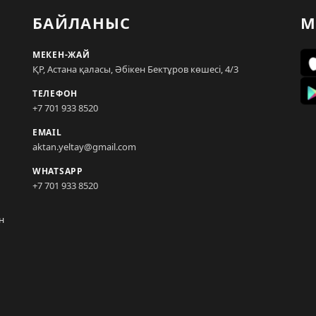
БАЙЛАНЫС
М
МЕКЕН-ЖАЙ
ҚР, Астана қаласы, Әбікен Бектұров көшесі, 4/3
ТЕЛЕФОН
+7 701 933 8520
EMAIL
aktan.yeltay@gmail.com
WHATSAPP
+7 701 933 8520
н