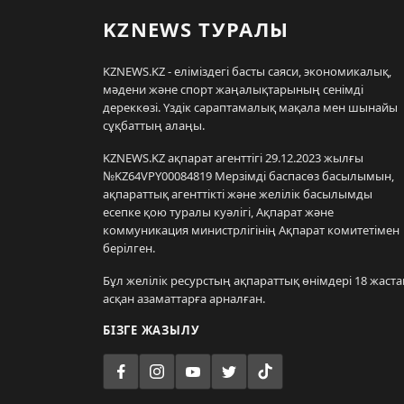
KZNEWS ТУРАЛЫ
KZNEWS.KZ - еліміздегі басты саяси, экономикалық,
мәдени және спорт жаңалықтарының сенімді
дереккөзі. Үздік сараптамалық мақала мен шынайы
сұқбаттың алаңы.
KZNEWS.KZ ақпарат агенттігі 29.12.2023 жылғы
№KZ64VPY00084819 Мерзімді баспасөз басылымын,
ақпараттық агенттікті және желілік басылымды
есепке қою туралы куәлігі, Ақпарат және
коммуникация министрлігінің Ақпарат комитетімен
берілген.
Бұл желілік ресурстың ақпараттық өнімдері 18 жаста
асқан азаматтарға арналған.
БІЗГЕ ЖАЗЫЛУ