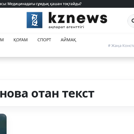
 жасы: Медицинадағы сұмдық қашан тоқтайды?
 жасы: Медицинадағы сұмдық қашан тоқтайды?
Са
ЕМ
ҚОҒАМ
СПОРТ
АЙМАҚ
# Жаңа Конст
нова отан текст