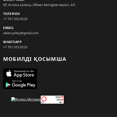
ҚР, Астана қаласы, Әбікен Бектұров көшесі, 4/3
ТЕЛЕФОН
+7 701 933 8520
EMAIL
aktan.yeltay@gmail.com
WHATSAPP
+7 701 933 8520
МОБИЛДІ ҚОСЫМША