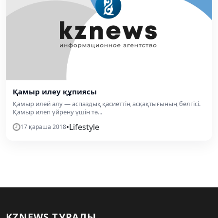
Қамыр илеу құпиясы
Қамыр илей алу — аспаздық қасиеттің асқақтығының белгісі.
Қамыр илеп үйрену үшін тә...
•
Lifestyle
17 қараша 2018
KZNEWS ТУРАЛЫ