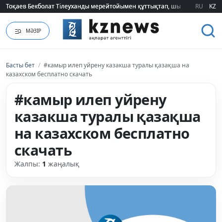
Тоқаев Бекболат Тілеуханды мерейтойымен құттықтап, шығармашылық т
Тоқаев Бекболат Тілеуханды мерейтойымен құттықтап, шығармашылық т
RU
KZ
МӘЗІР
Басты бет
/
#камыр илеп уйрену казакша туралы қазақша на
казахском бесплатно скачать
#камыр илеп уйрену
казакша туралы қазақша
на казахском бесплатно
скачать
Жалпы:
1
жаңалық