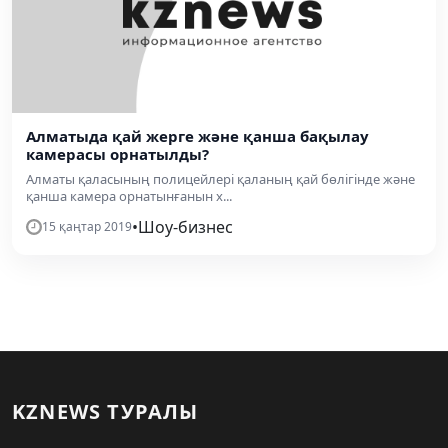
Алматыда қай жерге және қанша бақылау
камерасы орнатылды?
Алматы қаласының полицейлері қаланың қай бөлігінде және
қанша камера орнатынғанын х...
•
Шоу-бизнес
15 қаңтар 2019
KZNEWS ТУРАЛЫ