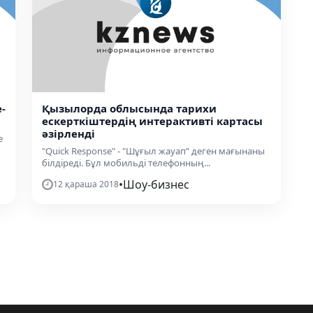
-
Қызылорда облысында тарихи
ескерткіштердің интерактивті картасы
әзірленді
e
"Quick Response" - "Шұғыл жауап” деген мағынаны
білдіреді. Бұл мобильді телефонның...
•
Шоу-бизнес
12 қараша 2018