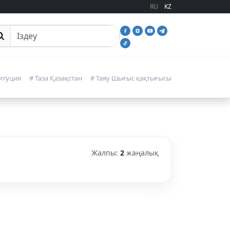
RU
KZ
йттан іздеу
итуция
# Таза Қазақстан
# Таяу Шығыс қақтығысы
Жалпы:
2
жаңалық