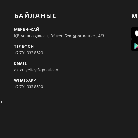
БАЙЛАНЫС
М
МЕКЕН-ЖАЙ
ҚР, Астана қаласы, Әбікен Бектұров көшесі, 4/3
ТЕЛЕФОН
+7 701 933 8520
EMAIL
aktan.yeltay@gmail.com
WHATSAPP
+7 701 933 8520
н