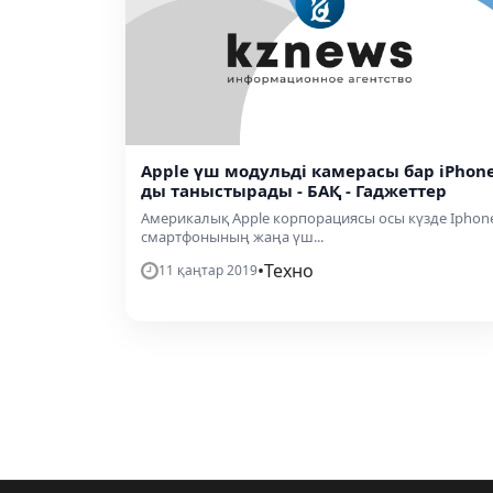
Apple үш модульді камерасы бар iPhone
ды таныстырады - БАҚ - Гаджеттер
Америкалық Apple корпорациясы осы күзде Iphon
смартфонының жаңа үш...
•
Техно
11 қаңтар 2019