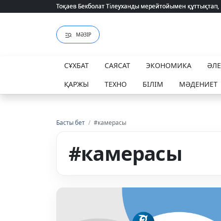
Тоқаев Бекболат Тілеуханды мерейтойымен құттықтап,
Тоқаев Бекболат Тілеуханды мерейтойымен құттықтап,
МӘЗІР
СҰХБАТ
САЯСАТ
ЭКОНОМИКА
ӘЛ
ҚАРЖЫ
ТЕХНО
БІЛІМ
МӘДЕНИЕТ
Басты бет
/
#камерасы
#камерасы