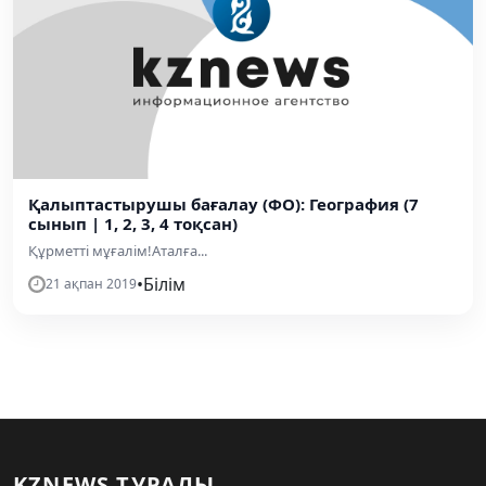
Қалыптастырушы бағалау (ФО): География (7
сынып | 1, 2, 3, 4 тоқсан)
Құрметті мұғалім!Аталға...
•
Білім
21 ақпан 2019
KZNEWS ТУРАЛЫ