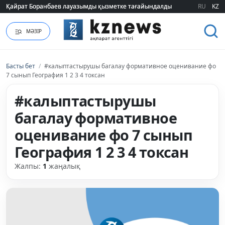
Қайрат Боранбаев лауазымды қызметке тағайындалды
Қайрат Боранбаев лауазымды қызметке тағайындалды
RU
KZ
МӘЗІР
Басты бет
/
#калыптастырушы багалау формативное оценивание фо
7 сынып География 1 2 3 4 токсан
#калыптастырушы
багалау формативное
оценивание фо 7 сынып
География 1 2 3 4 токсан
Жалпы:
1
жаңалық