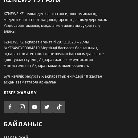
KZNEWS.KZ - еліміздегі басты саяси, экономикалық,
мәдени және спорт жаңалықтарының сенімді дереккөзі.
Үздік сараптамалық мақала мен шынайы сұқбаттың
алаңы.
KZNEWS.KZ ақпарат агенттігі 29.12.2023 жылғы
№KZ64VPY00084819 Мерзімді баспасөз басылымын,
ақпараттық агенттікті және желілік басылымды есепке
қою туралы куәлігі, Ақпарат және коммуникация
министрлігінің Ақпарат комитетімен берілген.
Бұл желілік ресурстың ақпараттық өнімдері 18 жастан
асқан азаматтарға арналған.
БІЗГЕ ЖАЗЫЛУ
БАЙЛАНЫС
МЕКЕН-ЖАЙ