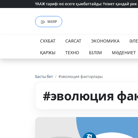
ҮААЖ тарифі екі есеге қымбаттайды: Үкімет қандай уәж
ҮААЖ тарифі екі есеге қымбаттайды: Үкімет қандай уәж
МӘЗІР
СҰХБАТ
САЯСАТ
ЭКОНОМИКА
ӘЛ
ҚАРЖЫ
ТЕХНО
БІЛІМ
МӘДЕНИЕТ
Басты бет
/
#эволюция факторлары
#эволюция фа