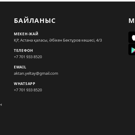
БАЙЛАНЫС
М
МЕКЕН-ЖАЙ
ҚР, Астана қаласы, Әбікен Бектұров көшесі, 4/3
ТЕЛЕФОН
+7 701 933 8520
EMAIL
aktan.yeltay@gmail.com
WHATSAPP
+7 701 933 8520
н