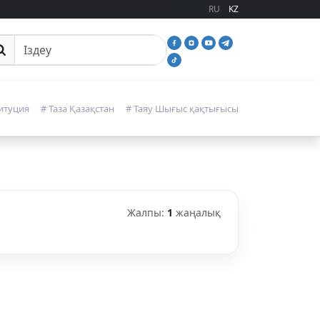
RU
KZ
йттан іздеу
итуция
# Таза Қазақстан
# Таяу Шығыс қақтығысы
Жалпы:
1
жаңалық