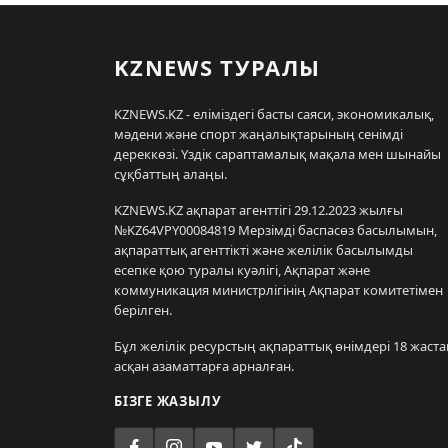
KZNEWS ТУРАЛЫ
KZNEWS.KZ - еліміздегі басты саяси, экономикалық,
мәдени және спорт жаңалықтарының сенімді
дереккөзі. Үздік сараптамалық мақала мен шынайы
сұқбаттың алаңы.
KZNEWS.KZ ақпарат агенттігі 29.12.2023 жылғы
№KZ64VPY00084819 Мерзімді баспасөз басылымын,
ақпараттық агенттікті және желілік басылымды
есепке қою туралы куәлігі, Ақпарат және
коммуникация министрлігінің Ақпарат комитетімен
берілген.
Бұл желілік ресурстың ақпараттық өнімдері 18 жаста
асқан азаматтарға арналған.
БІЗГЕ ЖАЗЫЛУ