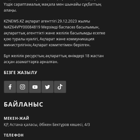
Үздік сараптамалық мақала мен шынайы сұқбаттың
алаңы.
KZNEWS.KZ ақпарат агенттігі 29.12.2023 жылғы
№KZ64VPY00084819 Мерзімді баспасөз басылымын,
ақпараттық агенттікті және желілік басылымды есепке
қою туралы куәлігі, Ақпарат және коммуникация
министрлігінің Ақпарат комитетімен берілген.
Бұл желілік ресурстың ақпараттық өнімдері 18 жастан
асқан азаматтарға арналған.
БІЗГЕ ЖАЗЫЛУ
БАЙЛАНЫС
МЕКЕН-ЖАЙ
ҚР, Астана қаласы, Әбікен Бектұров көшесі, 4/3
ТЕЛЕФОН