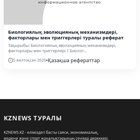
Биологиялық эволюцияның механизмдері,
факторлары мен триггерлері туралы реферат
Тақырыбы: Биологиялық эволюцияның механизмдері,
факторлары мен триггерлері 1 Биолог...
•
Қазақша рефераттар
5 желтоқсан 2020
KZNEWS ТУРАЛЫ
KZNEWS.KZ - еліміздегі басты саяси, экономикалық,
мәдени және спорт жаңалықтарының сенімді дереккөзі.