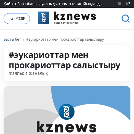
Қайрат Боранбаев лауазымды қызметке тағайындалды
Қайрат Боранбаев лауазымды қызметке тағайындалды
RU
KZ
МӘЗІР
Басты бет
/
#эукариоттар мен прокариоттар салыстыру
#эукариоттар мен
прокариоттар салыстыру
Жалпы:
1
жаңалық