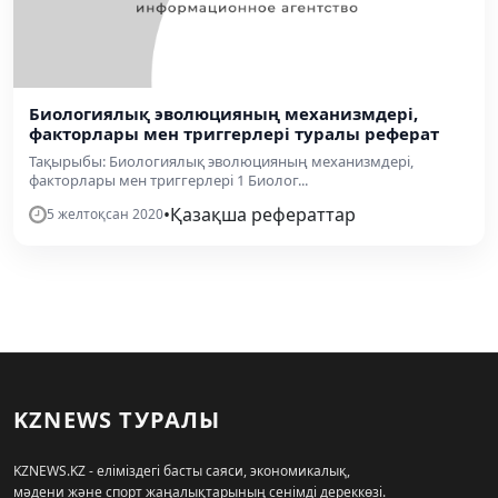
Биологиялық эволюцияның механизмдері,
факторлары мен триггерлері туралы реферат
Тақырыбы: Биологиялық эволюцияның механизмдері,
факторлары мен триггерлері 1 Биолог...
•
Қазақша рефераттар
5 желтоқсан 2020
KZNEWS ТУРАЛЫ
KZNEWS.KZ - еліміздегі басты саяси, экономикалық,
мәдени және спорт жаңалықтарының сенімді дереккөзі.