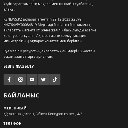
Үздік сараптамалық мақала мен шынайы сұқбаттың
алаңы.
KZNEWS.KZ ақпарат агенттігі 29.12.2023 жылғы
№KZ64VPY00084819 Мерзімді баспасөз басылымын,
ақпараттық агенттікті және желілік басылымды есепке
қою туралы куәлігі, Ақпарат және коммуникация
министрлігінің Ақпарат комитетімен берілген.
Бұл желілік ресурстың ақпараттық өнімдері 18 жастан
асқан азаматтарға арналған.
БІЗГЕ ЖАЗЫЛУ
БАЙЛАНЫС
МЕКЕН-ЖАЙ
ҚР, Астана қаласы, Әбікен Бектұров көшесі, 4/3
ТЕЛЕФОН