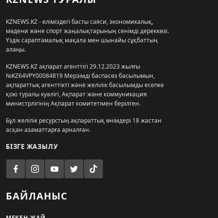
KZNEWS.KZ - еліміздегі басты саяси, экономикалық,
мәдени және спорт жаңалықтарының сенімді дереккөзі.
Үздік сараптамалық мақала мен шынайы сұқбаттың
алаңы.
KZNEWS.KZ ақпарат агенттігі 29.12.2023 жылғы
№KZ64VPY00084819 Мерзімді баспасөз басылымын,
ақпараттық агенттікті және желілік басылымды есепке
қою туралы куәлігі, Ақпарат және коммуникация
министрлігінің Ақпарат комитетімен берілген.
Бұл желілік ресурстың ақпараттық өнімдері 18 жастан
асқан азаматтарға арналған.
БІЗГЕ ЖАЗЫЛУ
БАЙЛАНЫС
МЕКЕН-ЖАЙ