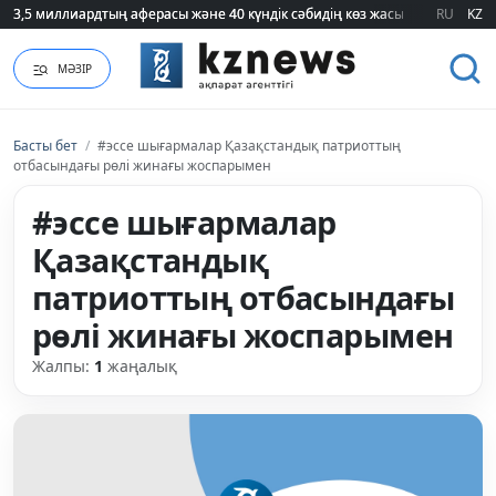
3,5 миллиардтың аферасы және 40 күндік сәбидің көз жасы: Медицинад
3,5 миллиардтың аферасы және 40 күндік сәбидің көз жасы: Медицинад
RU
KZ
МӘЗІР
Басты бет
/
#эссе шығармалар Қазақстандық патриоттың
отбасындағы рөлі жинағы жоспарымен
#эссе шығармалар
Қазақстандық
патриоттың отбасындағы
рөлі жинағы жоспарымен
Жалпы:
1
жаңалық