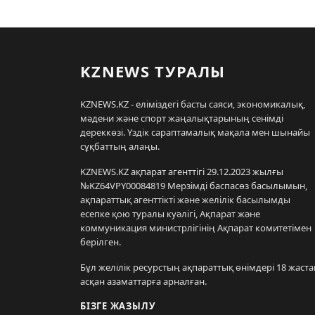
KZNEWS ТУРАЛЫ
KZNEWS.KZ - еліміздегі басты саяси, экономикалық,
мәдени және спорт жаңалықтарының сенімді
дереккөзі. Үздік сараптамалық мақала мен шынайы
сұқбаттың алаңы.
KZNEWS.KZ ақпарат агенттігі 29.12.2023 жылғы
№KZ64VPY00084819 Мерзімді баспасөз басылымын,
ақпараттық агенттікті және желілік басылымды
есепке қою туралы куәлігі, Ақпарат және
коммуникация министрлігінің Ақпарат комитетімен
берілген.
Бұл желілік ресурстың ақпараттық өнімдері 18 жаста
асқан азаматтарға арналған.
БІЗГЕ ЖАЗЫЛУ