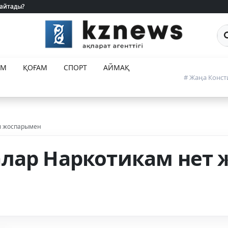
 айтады?
 айтады?
Са
ЕМ
ҚОҒАМ
СПОРТ
АЙМАҚ
# Жаңа Конст
ы жоспарымен
лар Наркотикам нет