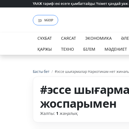
ҮААЖ тарифі екі есеге қымбаттайды: Үкімет қандай уәж
ҮААЖ тарифі екі есеге қымбаттайды: Үкімет қандай уәж
МӘЗІР
СҰХБАТ
САЯСАТ
ЭКОНОМИКА
ӘЛ
ҚАРЖЫ
ТЕХНО
БІЛІМ
МӘДЕНИЕТ
Басты бет
/
#эссе шығармалар Наркотикам нет жинағ
#эссе шығарма
жоспарымен
Жалпы:
1
жаңалық