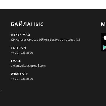
БАЙЛАНЫС
М
МЕКЕН-ЖАЙ
ҚР, Астана қаласы, Әбікен Бектұров көшесі, 4/3
ТЕЛЕФОН
+7 701 933 8520
EMAIL
aktan.yeltay@gmail.com
WHATSAPP
+7 701 933 8520
н