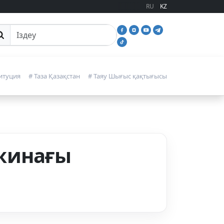
RU
KZ
йттан іздеу
итуция
# Таза Қазақстан
# Таяу Шығыс қақтығысы
 жинағы