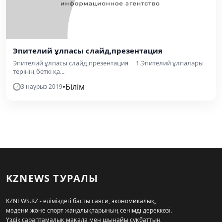
Эпителий ұлпасы слайд,презентация
Эпителий ұлпасы слайд,презентация 1.Эпителий ұлпалары
терінің беткі қа...
•
Білім
3 наурыз 2019
KZNEWS ТУРАЛЫ
KZNEWS.KZ - еліміздегі басты саяси, экономикалық,
мәдени және спорт жаңалықтарының сенімді дереккөзі.
Үздік сараптамалық мақала мен шынайы сұқбаттың