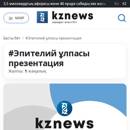
3,5 миллиардтың аферасы және 40 күндік сәбидің көз жасы: Медицинад
3,5 миллиардтың аферасы және 40 күндік сәбидің көз жасы: Медицинад
RU
KZ
МӘЗІР
Басты бет
/
#Эпителий ұлпасы презентация
#Эпителий ұлпасы
презентация
Жалпы:
1
жаңалық