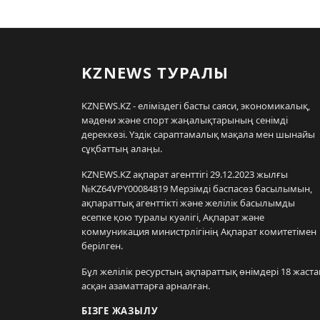
KZNEWS ТУРАЛЫ
KZNEWS.KZ - еліміздегі басты саяси, экономикалық,
мәдени және спорт жаңалықтарының сенімді
дереккөзі. Үздік сараптамалық мақала мен шынайы
сұқбаттың алаңы.
KZNEWS.KZ ақпарат агенттігі 29.12.2023 жылғы
№KZ64VPY00084819 Мерзімді баспасөз басылымын,
ақпараттық агенттікті және желілік басылымды
есепке қою туралы куәлігі, Ақпарат және
коммуникация министрлігінің Ақпарат комитетімен
берілген.
Бұл желілік ресурстың ақпараттық өнімдері 18 жаста
асқан азаматтарға арналған.
БІЗГЕ ЖАЗЫЛУ