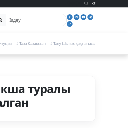
RU
KZ
йттан іздеу
итуция
# Таза Қазақстан
# Таяу Шығыс қақтығысы
акша туралы
алган