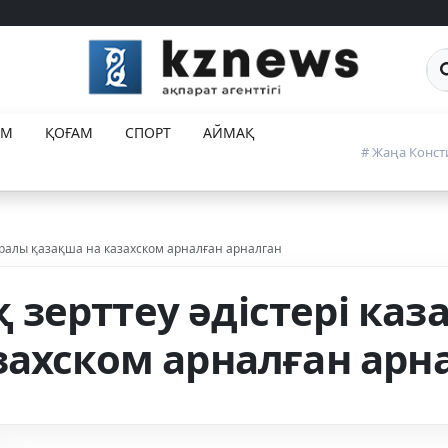
Са
ЕМ
ҚОҒАМ
СПОРТ
АЙМАҚ
# Жаңа Конст
уралы қазақша на казахском арналған арналган
зерттеу әдістері каз
захском арналған арн