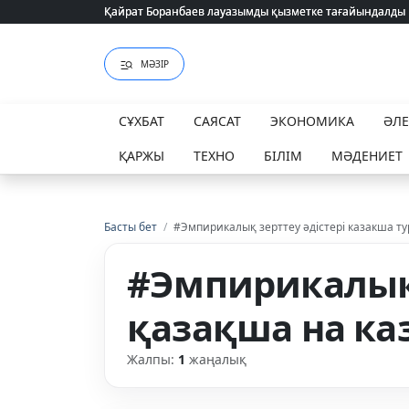
Қайрат Боранбаев лауазымды қызметке тағайындалды
Қайрат Боранбаев лауазымды қызметке тағайындалды
МӘЗІР
СҰХБАТ
САЯСАТ
ЭКОНОМИКА
ӘЛ
ҚАРЖЫ
ТЕХНО
БІЛІМ
МӘДЕНИЕТ
Басты бет
/
#Эмпирикалық зерттеу әдістері казакша т
#Эмпирикалық 
қазақша на ка
Жалпы:
1
жаңалық