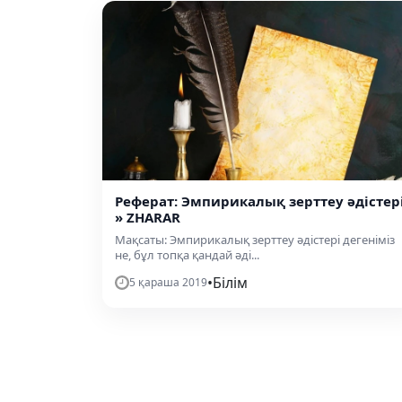
Реферат: Эмпирикалық зерттеу әдістер
» ZHARAR
Мақсаты: Эмпирикалық зерттеу әдістері дегеніміз
не, бұл топқа қандай әді...
•
Білім
5 қараша 2019