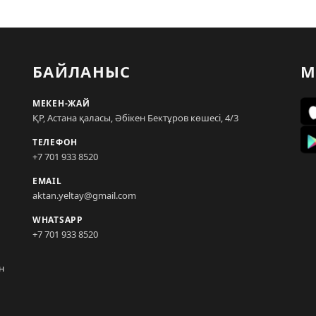
БАЙЛАНЫС
М
МЕКЕН-ЖАЙ
ҚР, Астана қаласы, Әбікен Бектұров көшесі, 4/3
ТЕЛЕФОН
+7 701 933 8520
EMAIL
aktan.yeltay@gmail.com
WHATSAPP
+7 701 933 8520
н