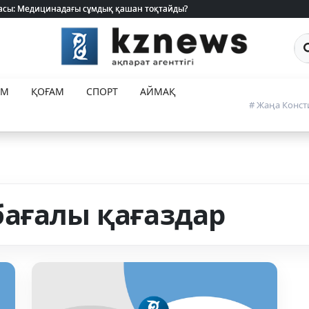
 жасы: Медицинадағы сұмдық қашан тоқтайды?
 жасы: Медицинадағы сұмдық қашан тоқтайды?
Са
ЕМ
ҚОҒАМ
СПОРТ
АЙМАҚ
# Жаңа Конст
ағалы қағаздар