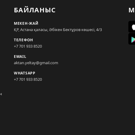
БАЙЛАНЫС
М
МЕКЕН-ЖАЙ
ҚР, Астана қаласы, Әбікен Бектұров көшесі, 4/3
ТЕЛЕФОН
+7 701 933 8520
EMAIL
aktan.yeltay@gmail.com
WHATSAPP
+7 701 933 8520
н