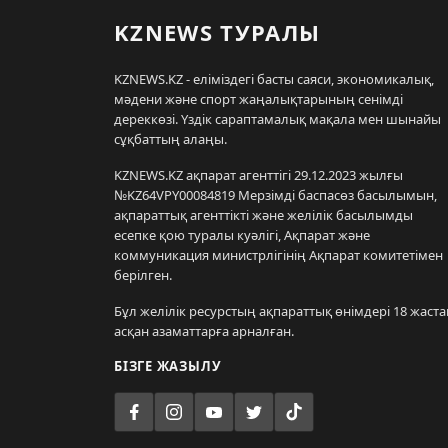
KZNEWS ТУРАЛЫ
KZNEWS.KZ - еліміздегі басты саяси, экономикалық,
мәдени және спорт жаңалықтарының сенімді
дереккөзі. Үздік сараптамалық мақала мен шынайы
сұқбаттың алаңы.
KZNEWS.KZ ақпарат агенттігі 29.12.2023 жылғы
№KZ64VPY00084819 Мерзімді баспасөз басылымын,
ақпараттық агенттікті және желілік басылымды
есепке қою туралы куәлігі, Ақпарат және
коммуникация министрлігінің Ақпарат комитетімен
берілген.
Бұл желілік ресурстың ақпараттық өнімдері 18 жаста
асқан азаматтарға арналған.
БІЗГЕ ЖАЗЫЛУ