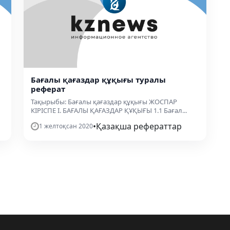
Бағалы қағаздар құқығы туралы
реферат
Тақырыбы: Бағалы қағаздар құқығы ЖОСПАР
КІРІСПЕ І. БАҒАЛЫ ҚАҒАЗДАР ҚҰҚЫҒЫ 1.1 Бағал...
•
Қазақша рефераттар
1 желтоқсан 2020