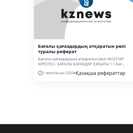
Бағалы қағаздардың атқаратын рөлі
туралы реферат
Бағалы қағаздардың атқаратын рөлі ЖОСПАР
КІРІСПЕ І. БАҒАЛЫ ҚАҒАЗДАР ҚҰҚЫҒЫ 1.1 Бағ...
•
Қазақша рефераттар
1 желтоқсан 2020