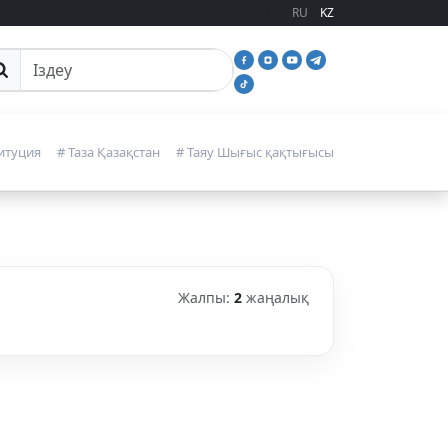
RU
KZ
йттан іздеу
итуция
# Таза Қазақстан
# Таяу Шығыс қақтығысы
Жалпы:
2
жаңалық