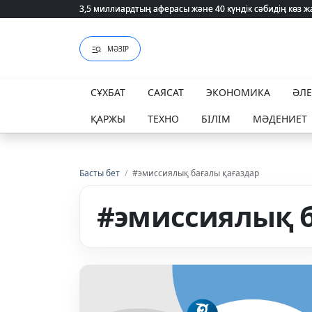
3,5 миллиардтың аферасы және 40 күндік сәбидің көз
3,5 миллиардтың аферасы және 40 күндік сәбидің көз
МӘЗІР
СҰХБАТ
САЯСАТ
ЭКОНОМИКА
ӘЛ
ҚАРЖЫ
ТЕХНО
БІЛІМ
МӘДЕНИЕТ
Басты бет
/
#эмиссиялық бағалы қағаздар
#эмиссиялық б