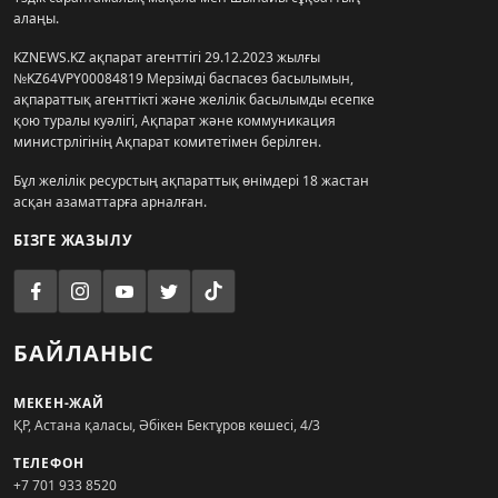
алаңы.
KZNEWS.KZ ақпарат агенттігі 29.12.2023 жылғы
№KZ64VPY00084819 Мерзімді баспасөз басылымын,
ақпараттық агенттікті және желілік басылымды есепке
қою туралы куәлігі, Ақпарат және коммуникация
министрлігінің Ақпарат комитетімен берілген.
Бұл желілік ресурстың ақпараттық өнімдері 18 жастан
асқан азаматтарға арналған.
БІЗГЕ ЖАЗЫЛУ
БАЙЛАНЫС
МЕКЕН-ЖАЙ
ҚР, Астана қаласы, Әбікен Бектұров көшесі, 4/3
ТЕЛЕФОН
+7 701 933 8520