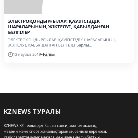
ЭЛЕКТРОҚОНДЫРҒЫЛАР: ҚАУІПСІЗДІК
ШАРАЛАРЫНЫҢ ЖІКТЕЛУІ, ҚАБЫЛДАНҒАН
БЕЛГІЛЕР
ЭЛЕКТРОҚОНДЫРҒЫЛАР: ҚАУІПСІЗДІК ШАРАЛАРЫНЫҢ
ЖІКТЕЛУІ, ҚАБЫЛДАНҒАН БЕЛГІЛЕРБарлы...
•
Білім
13 наурыз 2019
KZNEWS ТУРАЛЫ
KZNEWS.KZ - еліміздегі басты саяси, экономикалық,
мәдени және спорт жаңалықтарының сенімді дереккөзі.
Үздік сараптамалық мақала мен шынайы сұқбаттың