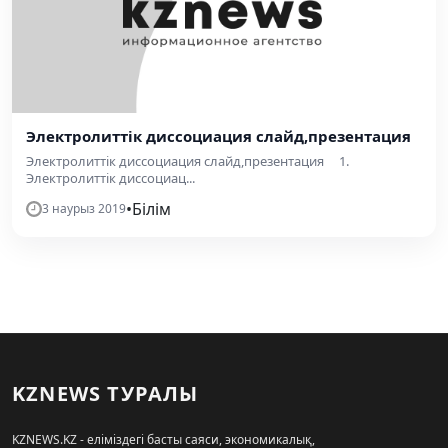
Электролиттік диссоциация слайд,презентация
Электролиттік диссоциация слайд,презентация 1.
Электролиттік диссоциац...
•
Білім
3 наурыз 2019
KZNEWS ТУРАЛЫ
KZNEWS.KZ - еліміздегі басты саяси, экономикалық,