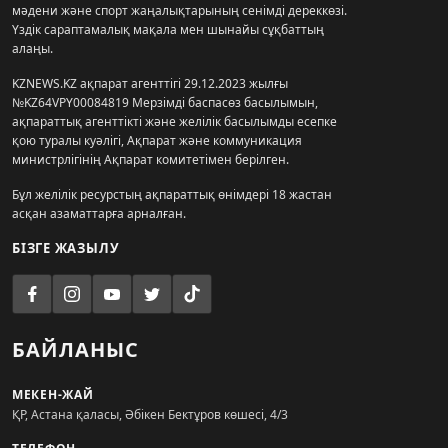
мәдени және спорт жаңалықтарының сенімді дереккөзі.
Үздік сараптамалық мақала мен шынайы сұқбаттың
алаңы.
KZNEWS.KZ ақпарат агенттігі 29.12.2023 жылғы
№KZ64VPY00084819 Мерзімді баспасөз басылымын,
ақпараттық агенттікті және желілік басылымды есепке
қою туралы куәлігі, Ақпарат және коммуникация
министрлігінің Ақпарат комитетімен берілген.
Бұл желілік ресурстың ақпараттық өнімдері 18 жастан
асқан азаматтарға арналған.
БІЗГЕ ЖАЗЫЛУ
БАЙЛАНЫС
МЕКЕН-ЖАЙ
ҚР, Астана қаласы, Әбікен Бектұров көшесі, 4/3