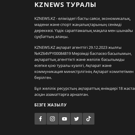
KZNEWS ТУРАЛЫ
KZNEWS.KZ - еліміздегі басты саяси, экономикалық,
мәдени және спорт жаңалықтарының сенімді
дереккөзі. Үздік сараптамалық мақала мен шынайы
сұқбаттың алаңы.
KZNEWS.KZ ақпарат агенттігі 29.12.2023 жылғы
№KZ64VPY00084819 Мерзімді баспасөз басылымын,
ақпараттық агенттікті және желілік басылымды
есепке қою туралы куәлігі, Ақпарат және
коммуникация министрлігінің Ақпарат комитетімен
берілген.
Бұл желілік ресурстың ақпараттық өнімдері 18 жаста
асқан азаматтарға арналған.
БІЗГЕ ЖАЗЫЛУ