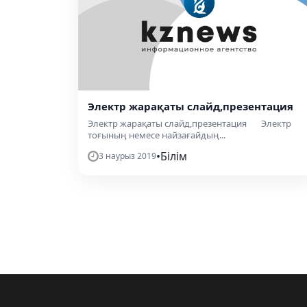
Электр жарақаты слайд,презентация
Электр жарақаты слайд,презентация Электр
тоғының немесе найзағайдың...
•
Білім
3 наурыз 2019