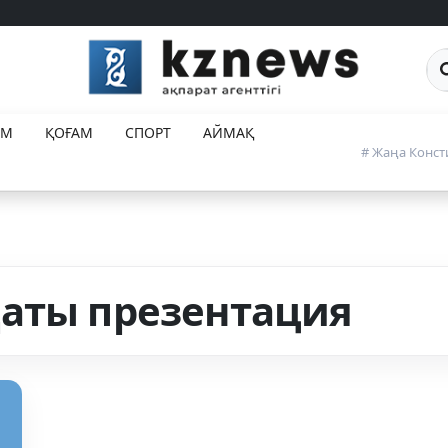
Са
ЕМ
ҚОҒАМ
СПОРТ
АЙМАҚ
# Жаңа Конст
аты презентация