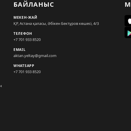
БАЙЛАНЫС
М
МЕКЕН-ЖАЙ
ҚР, Астана қаласы, Әбікен Бектұров көшесі, 4/3
ТЕЛЕФОН
+7 701 933 8520
EMAIL
aktan.yeltay@gmail.com
WHATSAPP
+7 701 933 8520
н