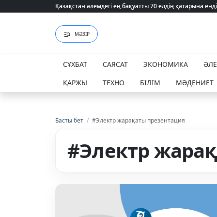
Қазақстан әлемдегі ең бақуатты 70 елдің қатарына енді
Қазақстан әлемдегі ең бақуатты 70 елдің қатарына енді
МӘЗІР
СҰХБАТ
САЯСАТ
ЭКОНОМИКА
ӘЛ
ҚАРЖЫ
ТЕХНО
БІЛІМ
МӘДЕНИЕТ
Басты бет
/
#Электр жарақаты презентация
#Электр жарақ