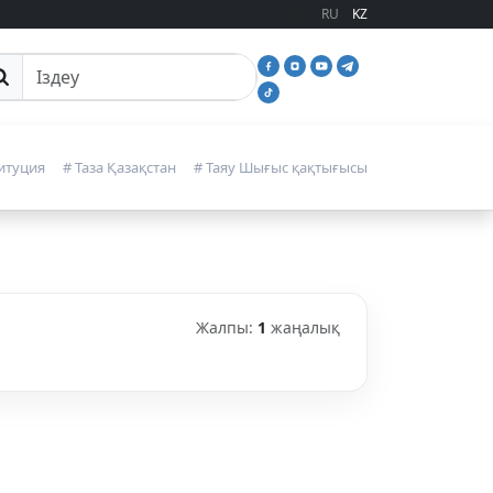
RU
KZ
йттан іздеу
итуция
# Таза Қазақстан
# Таяу Шығыс қақтығысы
Жалпы:
1
жаңалық