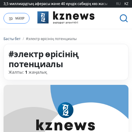
3,5 миллиардтың аферасы және 40 күндік сәбидің көз жасы: Медицинад
3,5 миллиардтың аферасы және 40 күндік сәбидің көз жасы: Медицинад
RU
KZ
МӘЗІР
Басты бет
/
#электр өрісінің потенциалы
#электр өрісінің
потенциалы
Жалпы:
1
жаңалық