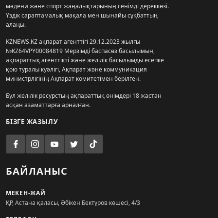
мәдени және спорт жаңалықтарының сенімді дереккөзі.
Үздік сараптамалық мақала мен шынайы сұқбаттың
алаңы.
KZNEWS.KZ ақпарат агенттігі 29.12.2023 жылғы
№KZ64VPY00084819 Мерзімді баспасөз басылымын,
ақпараттық агенттікті және желілік басылымды есепке
қою туралы куәлігі, Ақпарат және коммуникация
министрлігінің Ақпарат комитетімен берілген.
Бұл желілік ресурстың ақпараттық өнімдері 18 жастан
асқан азаматтарға арналған.
БІЗГЕ ЖАЗЫЛУ
БАЙЛАНЫС
МЕКЕН-ЖАЙ
ҚР, Астана қаласы, Әбікен Бектұров көшесі, 4/3