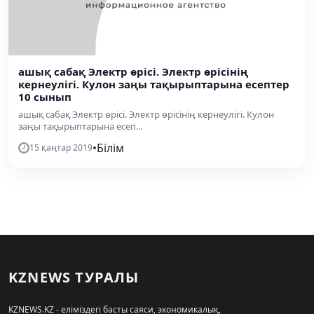
ашық сабақ Электр өрісі. Электр өрісінің
кернеулігі. Кулон заңы тақырыптарына есептер
10 сынып
ашық сабақ Электр өрісі. Электр өрісінің кернеулігі. Кулон
заңы тақырыптарына есеп...
•
Білім
15 қаңтар 2019
KZNEWS ТУРАЛЫ
KZNEWS.KZ - еліміздегі басты саяси, экономикалық,