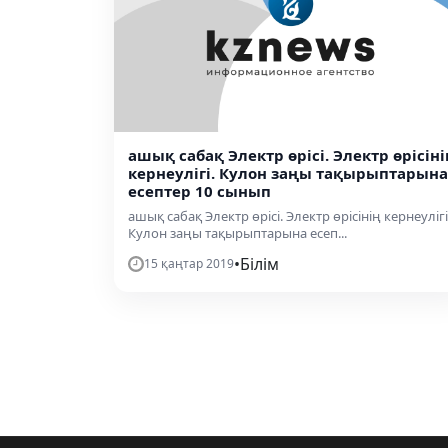
ашық сабақ Электр өрісі. Электр өрісіні
кернеулігі. Кулон заңы тақырыптарына
есептер 10 сынып
ашық сабақ Электр өрісі. Электр өрісінің кернеулігі
Кулон заңы тақырыптарына есеп...
•
Білім
15 қаңтар 2019