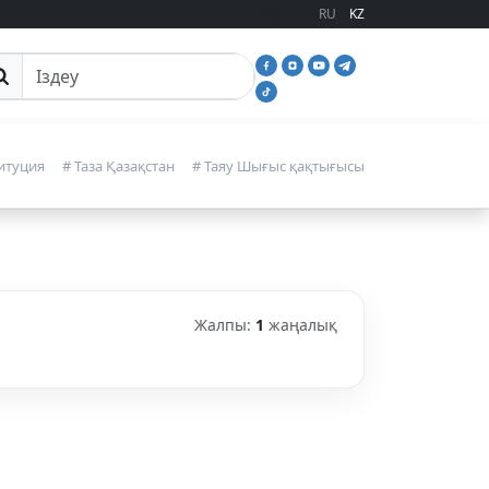
RU
KZ
йттан іздеу
итуция
# Таза Қазақстан
# Таяу Шығыс қақтығысы
Жалпы:
1
жаңалық