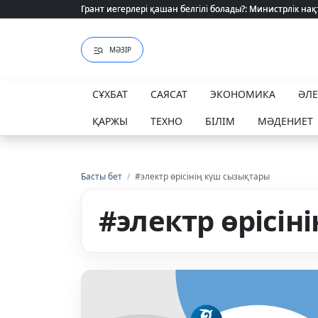
Грант иегерлері қашан белгілі болады?: Министрлік нақ
Грант иегерлері қашан белгілі болады?: Министрлік нақ
МӘЗІР
СҰХБАТ
САЯСАТ
ЭКОНОМИКА
ӘЛ
ҚАРЖЫ
ТЕХНО
БІЛІМ
МӘДЕНИЕТ
Басты бет
/
#электр өрісінің күш сызықтары
#электр өрісі