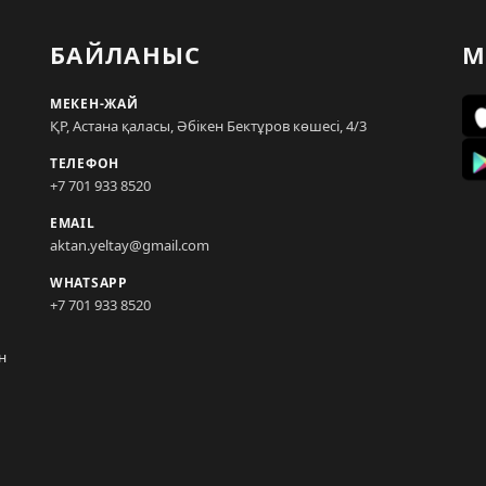
БАЙЛАНЫС
М
МЕКЕН-ЖАЙ
ҚР, Астана қаласы, Әбікен Бектұров көшесі, 4/3
ТЕЛЕФОН
+7 701 933 8520
EMAIL
aktan.yeltay@gmail.com
WHATSAPP
+7 701 933 8520
н