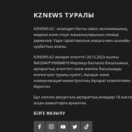
KZNEWS ТУРАЛЫ
KZNEWS.KZ - еліміздегі басты саяси, экономикалық,
мәдени және спорт жаңалықтарының сенімді
дереккөзі. Үздік сараптамалық мақала мен шынайы
сұқбаттың алаңы.
KZNEWS.KZ ақпарат агенттігі 29.12.2023 жылғы
№KZ64VPY00084819 Мерзімді баспасөз басылымын,
ақпараттық агенттікті және желілік басылымды
есепке қою туралы куәлігі, Ақпарат және
коммуникация министрлігінің Ақпарат комитетімен
берілген.
Бұл желілік ресурстың ақпараттық өнімдері 18 жаста
асқан азаматтарға арналған.
БІЗГЕ ЖАЗЫЛУ