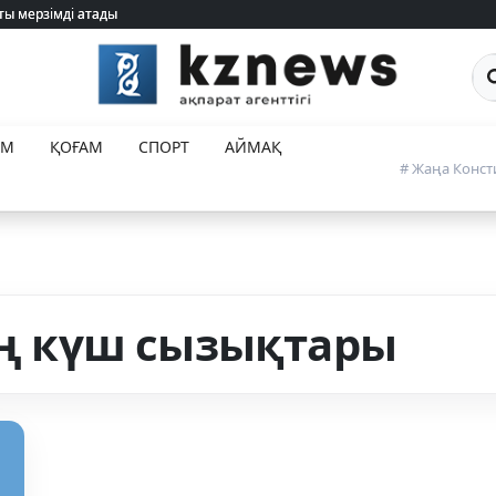
ты мерзімді атады
ты мерзімді атады
Са
ЕМ
ҚОҒАМ
СПОРТ
АЙМАҚ
# Жаңа Конст
нің күш сызықтары