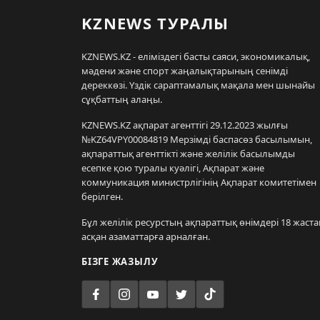
KZNEWS ТУРАЛЫ
KZNEWS.KZ - еліміздегі басты саяси, экономикалық,
мәдени және спорт жаңалықтарының сенімді
дереккөзі. Үздік сараптамалық мақала мен шынайы
сұқбаттың алаңы.
KZNEWS.KZ ақпарат агенттігі 29.12.2023 жылғы
№KZ64VPY00084819 Мерзімді баспасөз басылымын,
ақпараттық агенттікті және желілік басылымды
есепке қою туралы куәлігі, Ақпарат және
коммуникация министрлігінің Ақпарат комитетімен
берілген.
Бұл желілік ресурстың ақпараттық өнімдері 18 жаста
асқан азаматтарға арналған.
БІЗГЕ ЖАЗЫЛУ