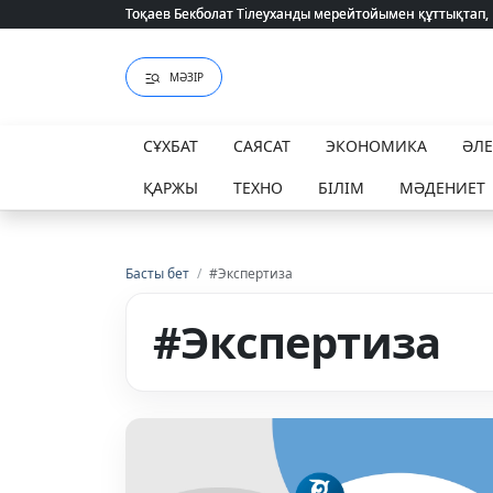
Тоқаев Бекболат Тілеуханды мерейтойымен құттықтап,
Тоқаев Бекболат Тілеуханды мерейтойымен құттықтап,
МӘЗІР
СҰХБАТ
САЯСАТ
ЭКОНОМИКА
ӘЛ
ҚАРЖЫ
ТЕХНО
БІЛІМ
МӘДЕНИЕТ
Басты бет
/
#Экспертиза
#Экспертиза