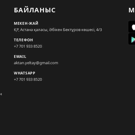
БАЙЛАНЫС
М
МЕКЕН-ЖАЙ
ҚР, Астана қаласы, Әбікен Бектұров көшесі, 4/3
ТЕЛЕФОН
+7 701 933 8520
EMAIL
aktan.yeltay@gmail.com
WHATSAPP
+7 701 933 8520
н