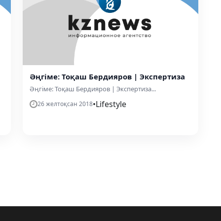
Әңгіме: Тоқаш Бердияров | Экспертиза
Әңгіме: Тоқаш Бердияров | Экспертиза...
•
Lifestyle
26 желтоқсан 2018