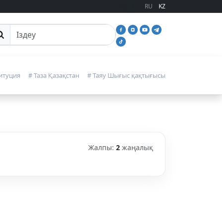
RU
KZ
йттан іздеу
итуция
# Таза Қазақстан
# Таяу Шығыс қақтығысы
Жалпы:
2
жаңалық