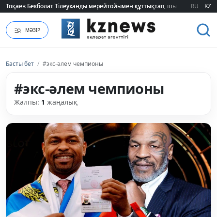
Тоқаев Бекболат Тілеуханды мерейтойымен құттықтап, шығармашылық т
Тоқаев Бекболат Тілеуханды мерейтойымен құттықтап, шығармашылық т
RU
KZ
МӘЗІР
Басты бет
/
#экс-әлем чемпионы
#экс-әлем чемпионы
Жалпы:
1
жаңалық