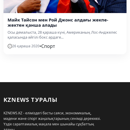
Майк Тайсон мен Рой Джонс алдағы жекпе-
жектен қанша алады
Осы демалыста, 28 қараша күні, Американың Лос-Анджелес
қаласында әйгілі бокс ардаге...
•
Спорт
26 қараша 2020
KZNEWS ТУРАЛЫ
KZNEWS.KZ - еліміздегі басты саяси, экономикалық,
мәдени және спорт жаңалықтарының сенімді дереккөзі.
Үздік сараптамалық мақала мен шынайы сұқбаттың
алаңы.