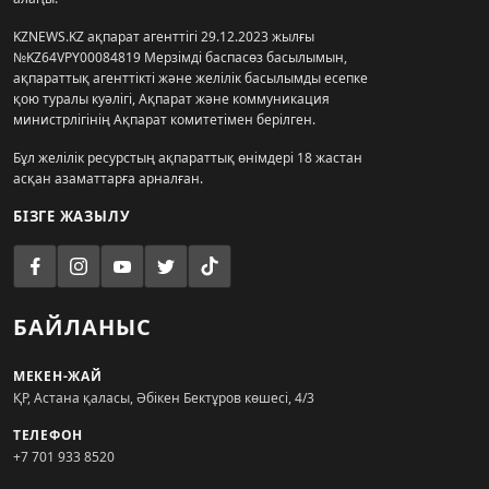
KZNEWS.KZ ақпарат агенттігі 29.12.2023 жылғы
№KZ64VPY00084819 Мерзімді баспасөз басылымын,
ақпараттық агенттікті және желілік басылымды есепке
қою туралы куәлігі, Ақпарат және коммуникация
министрлігінің Ақпарат комитетімен берілген.
Бұл желілік ресурстың ақпараттық өнімдері 18 жастан
асқан азаматтарға арналған.
БІЗГЕ ЖАЗЫЛУ
БАЙЛАНЫС
МЕКЕН-ЖАЙ
ҚР, Астана қаласы, Әбікен Бектұров көшесі, 4/3
ТЕЛЕФОН
+7 701 933 8520