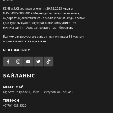
KZNEWS.KZ ақпарат агенттігі 29.12.2023 жылғы
№KZ64VPY00084819 Мерзімді баспасөз басылымын,
ақпараттық агенттікті және желілік басылымды есепке
қою туралы куәлігі, Ақпарат және коммуникация
министрлігінің Ақпарат комитетімен берілген.
Бұл желілік ресурстың ақпараттық өнімдері 18 жастан
асқан азаматтарға арналған.
БІЗГЕ ЖАЗЫЛУ
БАЙЛАНЫС
МЕКЕН-ЖАЙ
ҚР, Астана қаласы, Әбікен Бектұров көшесі, 4/3
ТЕЛЕФОН
+7 701 933 8520