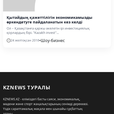
Қытайдың қажеттілігін экономикамызды
өркендетуге пайдаланатын кез келді
Ол – Қазақстанға қаржы әкелетін ірі инвестициялық
қорлардың бірі. "Kazakh invest"...
•
Шоу-бизнес
24 желтоқсан 2018
KZNEWS ТУРАЛЫ
KZNEWS.KZ - еліміздегі басты саяси, экономикалық,
мәдени және спорт жаңалықтарының сенімді дереккөзі.
Үздік сараптамалық мақала мен шынайы сұқбаттың
алаңы.