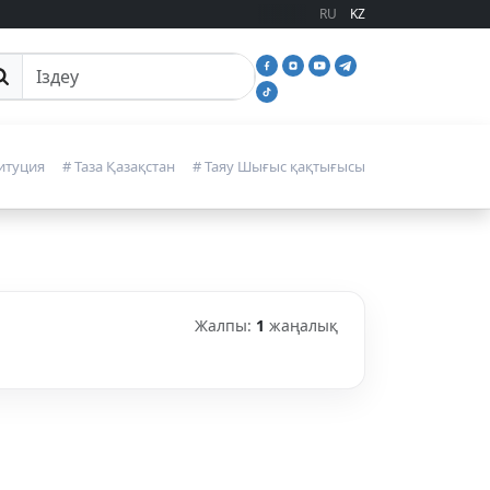
RU
KZ
йттан іздеу
итуция
# Таза Қазақстан
# Таяу Шығыс қақтығысы
Жалпы:
1
жаңалық