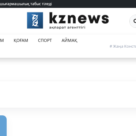
 шығармашылық табыс тіледі
 шығармашылық табыс тіледі
Са
ЕМ
ҚОҒАМ
СПОРТ
АЙМАҚ
# Жаңа Конст