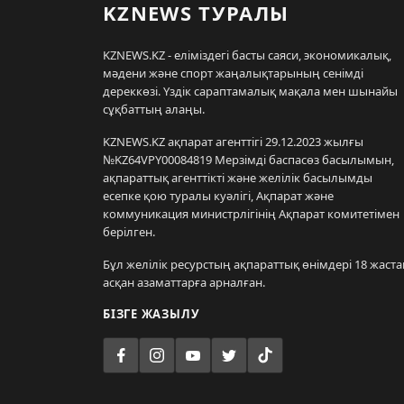
KZNEWS ТУРАЛЫ
KZNEWS.KZ - еліміздегі басты саяси, экономикалық,
мәдени және спорт жаңалықтарының сенімді
дереккөзі. Үздік сараптамалық мақала мен шынайы
сұқбаттың алаңы.
KZNEWS.KZ ақпарат агенттігі 29.12.2023 жылғы
№KZ64VPY00084819 Мерзімді баспасөз басылымын,
ақпараттық агенттікті және желілік басылымды
есепке қою туралы куәлігі, Ақпарат және
коммуникация министрлігінің Ақпарат комитетімен
берілген.
Бұл желілік ресурстың ақпараттық өнімдері 18 жаста
асқан азаматтарға арналған.
БІЗГЕ ЖАЗЫЛУ