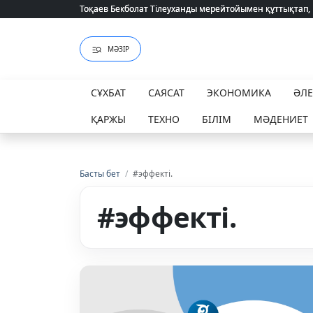
Тоқаев Бекболат Тілеуханды мерейтойымен құттықтап,
Тоқаев Бекболат Тілеуханды мерейтойымен құттықтап,
МӘЗІР
СҰХБАТ
САЯСАТ
ЭКОНОМИКА
ӘЛ
ҚАРЖЫ
ТЕХНО
БІЛІМ
МӘДЕНИЕТ
Басты бет
/
#эффекті.
#эффекті.