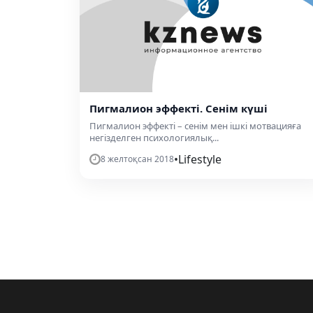
Пигмалион эффекті. Сенім күші
Пигмалион эффекті – сенім мен ішкі мотвацияға
негізделген психологиялық...
•
Lifestyle
8 желтоқсан 2018