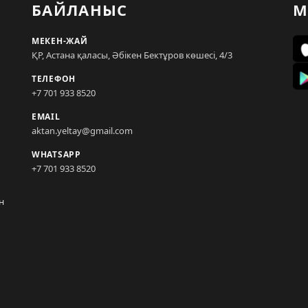
БАЙЛАНЫС
М
МЕКЕН-ЖАЙ
ҚР, Астана қаласы, Әбікен Бектұров көшесі, 4/3
ТЕЛЕФОН
+7 701 933 8520
EMAIL
aktan.yeltay@gmail.com
WHATSAPP
+7 701 933 8520
н