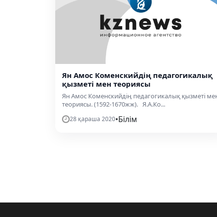
Ян Амос Коменскийдің педагогикалық
қызметі мен теориясы
Ян Амос Коменскийдің педагогикалық қызметі ме
теориясы. (1592-1670жж). Я.А.Ко...
•
Білім
28 қараша 2020