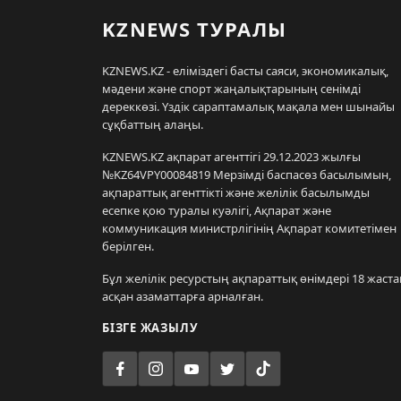
KZNEWS ТУРАЛЫ
KZNEWS.KZ - еліміздегі басты саяси, экономикалық,
мәдени және спорт жаңалықтарының сенімді
дереккөзі. Үздік сараптамалық мақала мен шынайы
сұқбаттың алаңы.
KZNEWS.KZ ақпарат агенттігі 29.12.2023 жылғы
№KZ64VPY00084819 Мерзімді баспасөз басылымын,
ақпараттық агенттікті және желілік басылымды
есепке қою туралы куәлігі, Ақпарат және
коммуникация министрлігінің Ақпарат комитетімен
берілген.
Бұл желілік ресурстың ақпараттық өнімдері 18 жаста
асқан азаматтарға арналған.
БІЗГЕ ЖАЗЫЛУ