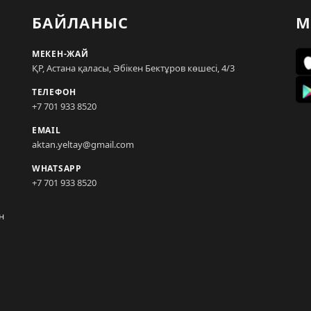
БАЙЛАНЫС
М
МЕКЕН-ЖАЙ
ҚР, Астана қаласы, Әбікен Бектұров көшесі, 4/3
ТЕЛЕФОН
+7 701 933 8520
EMAIL
aktan.yeltay@gmail.com
WHATSAPP
+7 701 933 8520
н