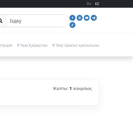
RU
KZ
йттан іздеу
итуция
# Таза Қазақстан
# Таяу Шығыс қақтығысы
Жалпы:
1
жаңалық