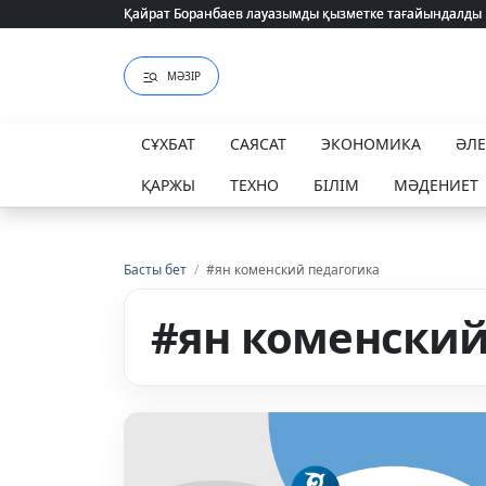
Қайрат Боранбаев лауазымды қызметке тағайындалды
Қайрат Боранбаев лауазымды қызметке тағайындалды
МӘЗІР
СҰХБАТ
САЯСАТ
ЭКОНОМИКА
ӘЛ
ҚАРЖЫ
ТЕХНО
БІЛІМ
МӘДЕНИЕТ
Басты бет
/
#ян коменский педагогика
#ян коменский