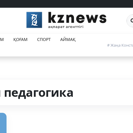
Са
ЕМ
ҚОҒАМ
СПОРТ
АЙМАҚ
# Жаңа Конст
 педагогика