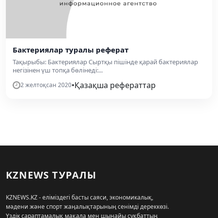
Бактериялар туралы реферат
Тақырыбы: Бактериялар Сыртқы пішінде қарай бактериялар
негізінен үш топқа бөлінеді:...
•
Қазақша рефераттар
2 желтоқсан 2020
KZNEWS ТУРАЛЫ
KZNEWS.KZ - еліміздегі басты саяси, экономикалық,
мәдени және спорт жаңалықтарының сенімді дереккөзі.
Үздік сараптамалық мақала мен шынайы сұқбаттың