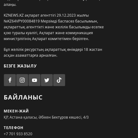
алаңы.
KZNEWS.KZ ақпарат агенттігі 29.12.2023 жылғы
№KZ64VPY00084819 Мерзімді баспасөз басылымын,
ақпараттық агенттікті және желілік басылымды есепке
қою туралы куәлігі, Ақпарат және коммуникация
министрлігінің Ақпарат комитетімен берілген.
Бұл желілік ресурстың ақпараттық өнімдері 18 жастан
асқан азаматтарға арналған.
БІЗГЕ ЖАЗЫЛУ
БАЙЛАНЫС
МЕКЕН-ЖАЙ
ҚР, Астана қаласы, Әбікен Бектұров көшесі, 4/3
ТЕЛЕФОН
+7 701 933 8520