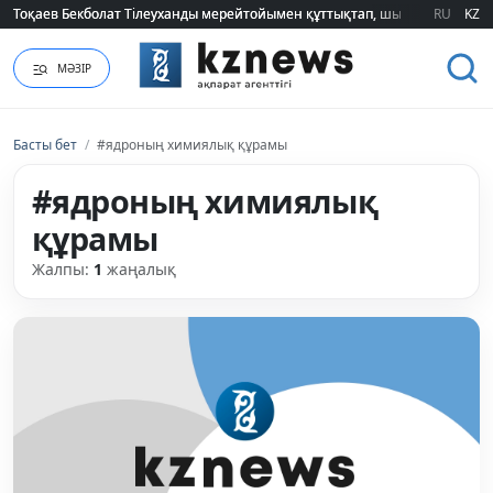
Тоқаев Бекболат Тілеуханды мерейтойымен құттықтап, шығармашылық т
Тоқаев Бекболат Тілеуханды мерейтойымен құттықтап, шығармашылық т
RU
KZ
МӘЗІР
Басты бет
/
#ядроның химиялық құрамы
#ядроның химиялық
құрамы
Жалпы:
1
жаңалық