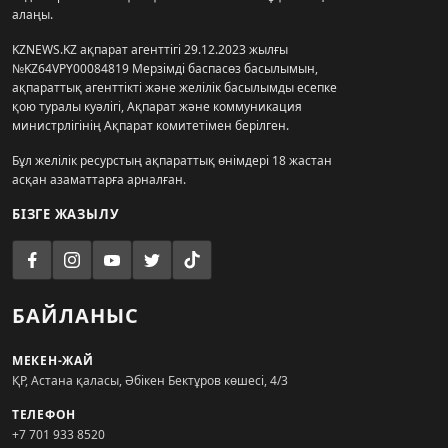
алаңы.
KZNEWS.KZ ақпарат агенттігі 29.12.2023 жылғы
№KZ64VPY00084819 Мерзімді баспасөз басылымын,
ақпараттық агенттікті және желілік басылымды есепке
қою туралы куәлігі, Ақпарат және коммуникация
министрлігінің Ақпарат комитетімен берілген.
Бұл желілік ресурстың ақпараттық өнімдері 18 жастан
асқан азаматтарға арналған.
БІЗГЕ ЖАЗЫЛУ
БАЙЛАНЫС
МЕКЕН-ЖАЙ
ҚР, Астана қаласы, Әбікен Бектұров көшесі, 4/3
ТЕЛЕФОН
+7 701 933 8520