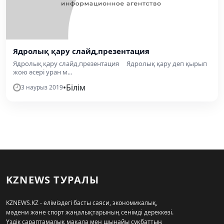
Ядролық қару слайд,презентация
Ядролық қару слайд,презентация Ядролық қару деп қырып
жою әсері уран м...
•
Білім
3 наурыз 2019
KZNEWS ТУРАЛЫ
KZNEWS.KZ - еліміздегі басты саяси, экономикалық,
мәдени және спорт жаңалықтарының сенімді дереккөзі.
Үздік сараптамалық мақала мен шынайы сұқбаттың