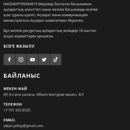
№KZ64VPY00084819 Мерзімді баспасөз басылымын,
ақпараттық агенттікті және желілік басылымды есепке
қою туралы куәлігі, Ақпарат және коммуникация
министрлігінің Ақпарат комитетімен берілген.
Бұл желілік ресурстың ақпараттық өнімдері 18 жастан
асқан азаматтарға арналған.
БІЗГЕ ЖАЗЫЛУ
БАЙЛАНЫС
МЕКЕН-ЖАЙ
ҚР, Астана қаласы, Әбікен Бектұров көшесі, 4/3
ТЕЛЕФОН
+7 701 933 8520
EMAIL
aktan.yeltay@gmail.com