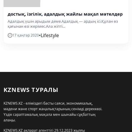
достық, ізгілік, адалдық жайлы мақал мәтелдер
Адалдық үшін арыдым деме.Адалдық — ардың ісі.Құлан өз
қағынан өзі жерімес.Ала жіпті...
•
Lifestyle
17 қаңтар 2020
KZNEWS ТУРАЛЫ
KZNEWS.KZ - еліміздегі басты саяси, экономикалық,
мәдени және спорт жаңалықтарының сенімді дереккөзі.
Үздік сараптамалық мақала мен шынайы сұқбаттың
алаңы.
KZNEWS.KZ ақпарат агенттігі 29.12.2023 жылғы