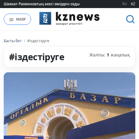
Шавкат Рахмоновтың әкесі өмірден озды
Шавкат Рахмоновтың әкесі өмірден озды
RU
KZ
МӘЗІР
Басты бет
/
#іздестіруге
#іздестіруге
Жалпы:
1
жаңалық