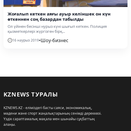
Жоғалып кеткен аяғы ауыр келіншек он күн
өткеннен соң базардан табылды
Ол үйінен бесінші нурыз күні шығып кеткен. Полиция
қызметкерлері жүргізген бірқ...
•
Шоу-бизнес
16 наурыз 2019
KZNEWS ТУРАЛЫ
KZNEWS.KZ - еліміздегі басты саяси, экономикалық,
мәдени және спорт жаңалықтарының сенімді дереккөзі.
Үздік сараптамалық мақала мен шынайы сұқбаттың
алаңы.