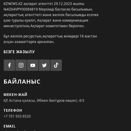
KZNEWS.KZ ақпарат агенттігі 29.12.2023 жылғы
№KZ64VPY00084819 Мерзімді баспасөз басылымын,
ақпараттық агенттікті және желілік басылымды есепке
қою туралы куәлігі, Ақпарат және коммуникация
министрлігінің Ақпарат комитетімен берілген.
Бұл желілік ресурстың ақпараттық өнімдері 18 жастан
асқан азаматтарға арналған.
БІЗГЕ ЖАЗЫЛУ
БАЙЛАНЫС
МЕКЕН-ЖАЙ
ҚР, Астана қаласы, Әбікен Бектұров көшесі, 4/3
ТЕЛЕФОН
+7 701 933 8520
EMAIL